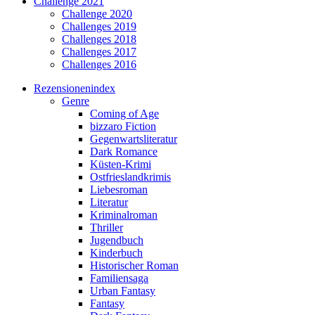
Challenge 2021
Challenge 2020
Challenges 2019
Challenges 2018
Challenges 2017
Challenges 2016
Rezensionenindex
Genre
Coming of Age
bizzaro Fiction
Gegenwartsliteratur
Dark Romance
Küsten-Krimi
Ostfrieslandkrimis
Liebesroman
Literatur
Kriminalroman
Thriller
Jugendbuch
Kinderbuch
Historischer Roman
Familiensaga
Urban Fantasy
Fantasy