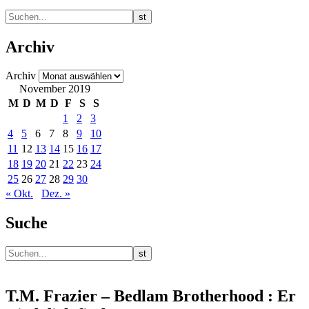
Archiv
Archiv
November 2019
M
D
M
D
F
S
S
1
2
3
4
5
6
7
8
9
10
11
12
13
14
15
16
17
18
19
20
21
22
23
24
25
26
27
28
29
30
« Okt.
Dez. »
Suche
T.M. Frazier – Bedlam Brotherhood : Er