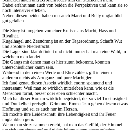
Dabei erfährt man auch von beiden die Perspektiven und kann sie so
noch intensiver erleben.
Neben diesen beiden haben mir auch Marci und Belly unglaublich
gut gefallen.
Die Story ist umgeben von einer Kulisse aus Macht, Hass und
Rivalität.
Kugelhagel und Zerstörung ist an der Tagesordnung. Schafft Wut
und absolute Niedertracht.
Die Lager sind klar definiert und nicht immer hat man eine Wahl, in
welchem man landet.
Die Gangs mit denen man es hier zutun bekommt, könnten
unterschiedlicher kaum sein.
Während in dem einen Werte und Ehre zählen, gilt in einem
anderem nichts als Arroganz und pure Machtgier.
Ich fand genau diesen Aspekt wirklich enorm spannend und
interessant. Weil man so wirklich miterleben kann, wie es die
Menschen formt, besser oder eben schlechter macht.
Mich hat dieser Roman wirklich begeistert, der so viel Trostlosigkeit
und Dunkelheit preisgibt. Grim und Emma Jean geben diesem etwas
Hoffnung und sei es auch nur im Herzen.
Ich mochte ihre Leidenschaft, ihre Lebendigkeit und ihr Feuer
unglaublich gern.
Wenn man sie zusammen erlebt, hat man das Gefühl, der Himmel
tue sich vor einem auf und nichts könne einem etwas anhaben.