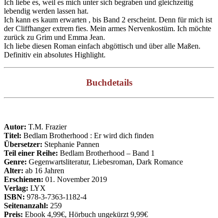
Ich liebe es, weil es mich unter sich begraben und gleichzeitig
lebendig werden lassen hat.
Ich kann es kaum erwarten , bis Band 2 erscheint. Denn für mich ist
der Cliffhanger extrem fies. Mein armes Nervenkostüm. Ich möchte
zurück zu Grim und Emma Jean.
Ich liebe diesen Roman einfach abgöttisch und über alle Maßen.
Definitiv ein absolutes Highlight.
Buchdetails
Autor:
T.M. Frazier
Titel:
Bedlam Brotherhood : Er wird dich finden
Übersetzer:
Stephanie Pannen
Teil einer Reihe:
Bedlam Brotherhood – Band 1
Genre:
Gegenwartsliteratur, Liebesroman, Dark Romance
Alter:
ab 16 Jahren
Erschienen:
01. November 2019
Verlag:
LYX
ISBN:
978-3-7363-1182-4
Seitenanzahl:
259
Preis:
Ebook 4,99€, Hörbuch ungekürzt 9,99€