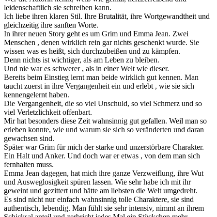
leidenschaftlich sie schreiben kann.
Ich liebe ihren klaren Stil. Ihre Brutalität, ihre Wortgewandtheit und
gleichzeitig ihre sanften Worte.
In ihrer neuen Story geht es um Grim und Emma Jean. Zwei
Menschen , denen wirklich rein gar nichts geschenkt wurde. Sie
wissen was es heißt, sich durchzubeißen und zu kämpfen.
Denn nichts ist wichtiger, als am Leben zu bleiben.
Und nie war es schwerer , als in einer Welt wie dieser.
Bereits beim Einstieg lernt man beide wirklich gut kennen. Man
taucht zuerst in ihre Vergangenheit ein und erlebt , wie sie sich
kennengelernt haben.
Die Vergangenheit, die so viel Unschuld, so viel Schmerz und so
viel Verletzlichkeit offenbart.
Mir hat besonders diese Zeit wahnsinnig gut gefallen. Weil man so
erleben konnte, wie und warum sie sich so veränderten und daran
gewachsen sind.
Später war Grim für mich der starke und unzerstörbare Charakter.
Ein Halt und Anker. Und doch war er etwas , von dem man sich
fernhalten muss.
Emma Jean dagegen, hat mich ihre ganze Verzweiflung, ihre Wut
und Ausweglosigkeit spüren lassen. Wie sehr habe ich mit ihr
geweint und gezittert und hätte am liebsten die Welt umgedreht.
Es sind nicht nur einfach wahnsinnig tolle Charaktere, sie sind
authentisch, lebendig. Man fühlt sie sehr intensiv, nimmt an ihrem
Schicksal anteil und zerbricht jedes Mal ein Stückchen mehr.