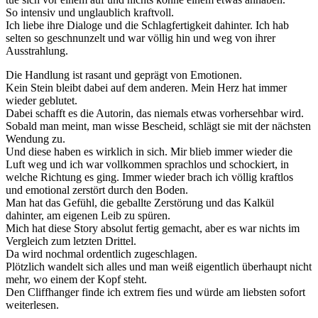
So intensiv und unglaublich kraftvoll.
Ich liebe ihre Dialoge und die Schlagfertigkeit dahinter. Ich hab
selten so geschnunzelt und war völlig hin und weg von ihrer
Ausstrahlung.
Die Handlung ist rasant und geprägt von Emotionen.
Kein Stein bleibt dabei auf dem anderen. Mein Herz hat immer
wieder geblutet.
Dabei schafft es die Autorin, das niemals etwas vorhersehbar wird.
Sobald man meint, man wisse Bescheid, schlägt sie mit der nächsten
Wendung zu.
Und diese haben es wirklich in sich. Mir blieb immer wieder die
Luft weg und ich war vollkommen sprachlos und schockiert, in
welche Richtung es ging. Immer wieder brach ich völlig kraftlos
und emotional zerstört durch den Boden.
Man hat das Gefühl, die geballte Zerstörung und das Kalkül
dahinter, am eigenen Leib zu spüren.
Mich hat diese Story absolut fertig gemacht, aber es war nichts im
Vergleich zum letzten Drittel.
Da wird nochmal ordentlich zugeschlagen.
Plötzlich wandelt sich alles und man weiß eigentlich überhaupt nicht
mehr, wo einem der Kopf steht.
Den Cliffhanger finde ich extrem fies und würde am liebsten sofort
weiterlesen.