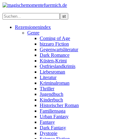
Rezensionenindex
Genre
Coming of Age
bizzaro Fiction
Gegenwartsliteratur
Dark Romance
Küsten-Krimi
Ostfrieslandkrimis
Liebesroman
Literatur
Kriminalroman
Thriller
Jugendbuch
Kinderbuch
Historischer Roman
Familiensaga
Urban Fantasy
Fantasy
Dark Fantasy
Dystopie
Science Fiction