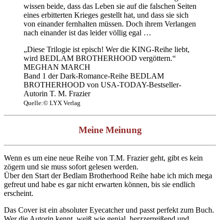
wissen beide, dass das Leben sie auf die falschen Seiten
eines erbitterten Krieges gestellt hat, und dass sie sich
von einander fernhalten müssen. Doch ihrem Verlangen
nach einander ist das leider völlig egal …
„Diese Trilogie ist episch! Wer die KING-Reihe liebt,
wird BEDLAM BROTHERHOOD vergöttern.“
MEGHAN MARCH
Band 1 der Dark-Romance-Reihe BEDLAM
BROTHERHOOD von USA-TODAY-Bestseller-
Autorin T. M. Frazier
Quelle:© LYX Verlag
Meine Meinung
Wenn es um eine neue Reihe von T.M. Frazier geht, gibt es kein
zögern und sie muss sofort gelesen werden.
Über den Start der Bedlam Brotherhood Reihe habe ich mich mega
gefreut und habe es gar nicht erwarten können, bis sie endlich
erscheint.
Das Cover ist ein absoluter Eyecatcher und passt perfekt zum Buch.
Wer die Autorin kennt, weiß wie genial, herzzerreißend und