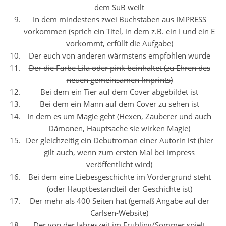
dem SuB weilt
In dem mindestens zwei Buchstaben aus IMPRESS
vorkommen (sprich ein Titel, in dem z.B. ein I und ein E
vorkommt, erfüllt die Aufgabe)
Der euch von anderen wärmstens empfohlen wurde
Der die Farbe Lila oder pink beinhaltet (zu Ehren des
neuen gemeinsamen Imprints)
Bei dem ein Tier auf dem Cover abgebildet ist
Bei dem ein Mann auf dem Cover zu sehen ist
In dem es um Magie geht (Hexen, Zauberer und auch
Dämonen, Hauptsache sie wirken Magie)
Der gleichzeitig ein Debutroman einer Autorin ist (hier
gilt auch, wenn zum ersten Mal bei Impress
veröffentlicht wird)
Bei dem eine Liebesgeschichte im Vordergrund steht
(oder Hauptbestandteil der Geschichte ist)
Der mehr als 400 Seiten hat (gemäß Angabe auf der
Carlsen-Website)
Der von der Jahreszeit im Frühling/Sommer spielt