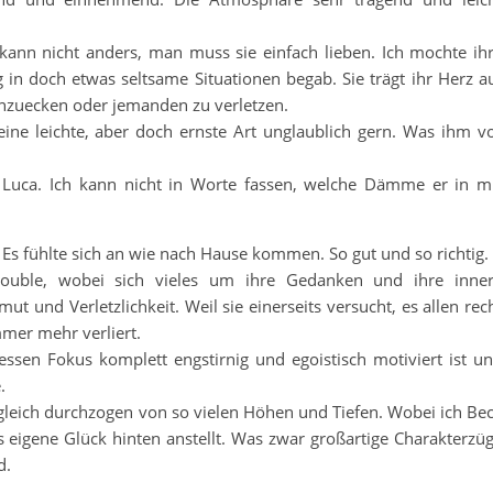
nn nicht anders, man muss sie einfach lieben. Ich mochte ih
ig in doch etwas seltsame Situationen begab. Sie trägt ihr Herz a
anzuecken oder jemanden zu verletzen.
eine leichte, aber doch ernste Art unglaublich gern. Was ihm v
 Luca. Ich kann nicht in Worte fassen, welche Dämme er in m
ht. Es fühlte sich an wie nach Hause kommen. So gut und so richtig.
Trouble, wobei sich vieles um ihre Gedanken und ihre inne
ut und Verletzlichkeit. Weil sie einerseits versucht, es allen rec
mmer mehr verliert.
sen Fokus komplett engstirnig und egoistisch motiviert ist u
.
zugleich durchzogen von so vielen Höhen und Tiefen. Wobei ich Be
s eigene Glück hinten anstellt. Was zwar großartige Charakterzü
d.