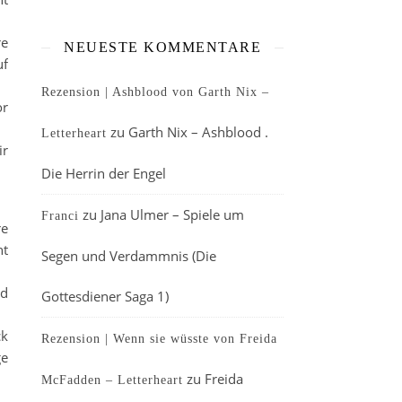
re
NEUESTE KOMMENTARE
uf
Rezension | Ashblood von Garth Nix –
or
zu
Garth Nix – Ashblood .
Letterheart
ir
Die Herrin der Engel
zu
Jana Ulmer – Spiele um
Franci
re
ht
Segen und Verdammnis (Die
nd
Gottesdiener Saga 1)
ck
Rezension | Wenn sie wüsste von Freida
ge
zu
Freida
McFadden – Letterheart