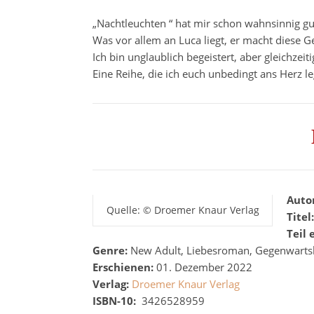
„Nachtleuchten “ hat mir schon wahnsinnig g
Was vor allem an Luca liegt, er macht diese G
Ich bin unglaublich begeistert, aber gleichzeit
Eine Reihe, die ich euch unbedingt ans Herz l
Auto
Quelle: © Droemer Knaur Verlag
Titel
Teil 
Genre:
New Adult, Liebesroman, Gegenwartsl
Erschienen:
0
1. Dezember 2022
Verlag:
Droemer Knaur Verlag
ISBN-10:
‎
3426528959