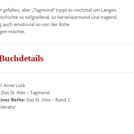
ut gefallen, aber „Tagmond“ toppt es nochmal um Längen.
eschichte so tiefgreifend, so herzerwärmend und tragend.
ig auch emotional so von der Rolle.
egen möchte.
Buchdetails
r:
Anne Lück
:
Das St. Alex – Tagmond
einer Reihe:
Das St. Alex – Band 2
iteratur