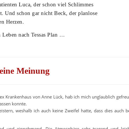
atienten Luca, der schon viel Schlimmes
t. Und schon gar nicht Beck, der planlose
en Herzen.
 im Leben nach Tessas Plan …
eine Meinung
ex Krankenhaus von Anne Lück, hab ich mich unglaublich gefreu
lassen konnte.
stern, weshalb ich auch keine Zweifel hatte, dass dies auch b
selnd und einnehmend. Die Atmosphäre sehr tragend und leic