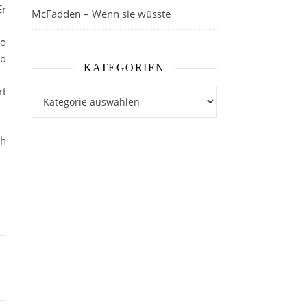
Er
McFadden – Wenn sie wüsste
so
so
KATEGORIEN
rt
Kategorien
ch