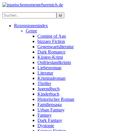
Rezensionenindex
Genre
Coming of Age
bizzaro Fiction
Gegenwartsliteratur
Dark Romance
Küsten-Krimi
Ostfrieslandkrimis
Liebesroman
Literatur
Kriminalroman
Thriller
Jugendbuch
Kinderbuch
Historischer Roman
Familiensaga
Urban Fantasy
Fantasy
Dark Fantasy
Dystopie
Science Fiction