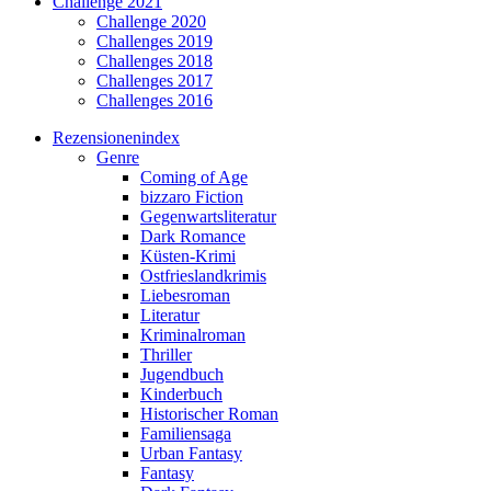
Challenge 2021
Challenge 2020
Challenges 2019
Challenges 2018
Challenges 2017
Challenges 2016
Rezensionenindex
Genre
Coming of Age
bizzaro Fiction
Gegenwartsliteratur
Dark Romance
Küsten-Krimi
Ostfrieslandkrimis
Liebesroman
Literatur
Kriminalroman
Thriller
Jugendbuch
Kinderbuch
Historischer Roman
Familiensaga
Urban Fantasy
Fantasy