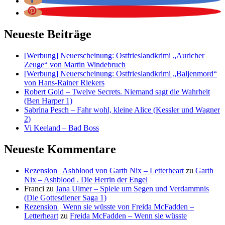
Neueste Beiträge
[Werbung] Neuerscheinung: Ostfrieslandkrimi „Auricher
Zeuge“ von Martin Windebruch
[Werbung] Neuerscheinung: Ostfrieslandkrimi „Baljenmord“
von Hans-Rainer Riekers
Robert Gold – Twelve Secrets. Niemand sagt die Wahrheit
(Ben Harper 1)
Sabrina Pesch – Fahr wohl, kleine Alice (Kessler und Wagner
2)
Vi Keeland – Bad Boss
Neueste Kommentare
Rezension | Ashblood von Garth Nix – Letterheart
zu
Garth
Nix – Ashblood . Die Herrin der Engel
Franci
zu
Jana Ulmer – Spiele um Segen und Verdammnis
(Die Gottesdiener Saga 1)
Rezension | Wenn sie wüsste von Freida McFadden –
Letterheart
zu
Freida McFadden – Wenn sie wüsste