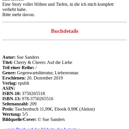
Eine Story voller Höhen und Tiefen, in die ich mich komplett
verliebt habe.
Bitte mehr davon.
Buchdetails
Autor:
Sue Sanders
Titel:
Cherry & Cheers: Auf die Liebe
Teil einer Reihe:
/
Genre:
Gegenwartsliteratur, Liebesroman
Erschienen:
20. Dezember 2019
Verlag:
epubli
ASIN:
ISBN-10:
3750265518
ISBN-13:
978-3750265516
Seitenanzahl:
209
Preis:
Taschenbuch 11,99€, Ebook 0,99€ (Aktion)
Wertung:
5/5
Bildquelle/Cover:
© Sue Sanders