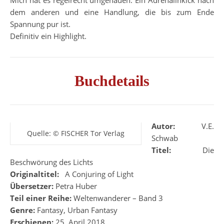
Mich hat es regelrecht umgehauen. Ein Adrenalinkick nach
dem anderen und eine Handlung, die bis zum Ende
Spannung pur ist.
Definitiv ein Highlight.
Buchdetails
Autor:
V.E.
Quelle: © FISCHER Tor Verlag
Schwab
Titel:
Die
Beschwörung des Lichts
Originaltitel:
‎
‎
A Conjuring of Light
Übersetzer:
Petra Huber
Teil einer Reihe:
Weltenwanderer – Band 3
Genre:
Fantasy, Urban Fantasy
Erschienen:
25. April 2018