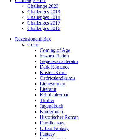
Challenge 2021
Challenge 2020
Challenges 2019
Challenges 2018
Challenges 2017
Challenges 2016
Rezensionenindex
Genre
Coming of Age
bizzaro Fiction
Gegenwartsliteratur
Dark Romance
Küsten-Krimi
Ostfrieslandkrimis
Liebesroman
Literatur
Kriminalroman
Thriller
Jugendbuch
Kinderbuch
Historischer Roman
Familiensaga
Urban Fantasy
Fantasy