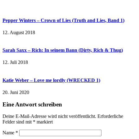
Pepper Winters – Crown of Lies (Truth and Lies, Band 1)
12. August 2018
Sarah Saxx – Rich: In seinem Bann (Dirty, Rich & Thug)
12. Juli 2018
Katie Weber – Love me lordly (WRECKED 1)
20. Juni 2020
Eine Antwort schreiben
Deine E-Mail-Adresse wird nicht veröffentlicht.
Erforderliche
Felder sind mit
*
markiert
Name
*