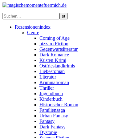
Rezensionenindex
Genre
Coming of Age
bizzaro Fiction
Gegenwartsliteratur
Dark Romance
Küsten-Krimi
Ostfrieslandkrimis
Liebesroman
Literatur
Kriminalroman
Thriller
Jugendbuch
Kinderbuch
Historischer Roman
Familiensaga
Urban Fantasy
Fantasy
Dark Fantasy
Dystopie
Science Fiction