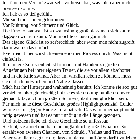
Ich fand den Verlauf zwar sehr vorhersehbar, was mich aber nicht
bremsen konnte.
Ich hab es so tief gefühlt.
Mir sind die Tränen gekommen.
Vor Rührung, vor Schmerz und Glück.
Die Emotionsgewalt ist so wahnsinnig groß, dass man sich kaum
dagegen wehren kann. Man möchte es auch gar nicht.
Das eigene Glück ist so zerbrechlich, aber wenn man nicht zugreift,
dann war es das einfach.
Ever macht hier wirklich einen enormen Prozess durch. Was nicht
einfach ist.
Ihre innere Zerrissenheit ist förmlich mit Händen zu greifen.
Angefangen bei ihrer eigenen Trauer, die sie vor allem abschottet
und in die Knie zwingt. Aber um wirklich leben zu können, muss
sie endlich aufwachen und Nähe zulassen.
Mich hat ihr Hintergrund wahnsinnig berührt. Ich konnte sie soo gut
verstehen, aber gleichzeitig hat sie es sich so unglaublich schwer
gemacht. Ja, auch im größten Schmerz, darf man glücklich sein.
Für mich hatte diese Geschichte großes Highlightpotenzial. Leider
wurde es mir gegen Ende zu dramatisch. Das wäre überhaupt nicht
nötig gewesen und hat es nur unnötig in die Länge gezogen.
Und trotzdem liebe ich diese Geschichte so unfassbar.
Sie lebt, sie atmet und hat eine unglaublich große Dynamik. Sie
erzählt von zweiten Chancen, von Schuld , Verlust und Trauer.
Aber vor allem sagt sie dir, dass du niemals aufhören darfst zu leben