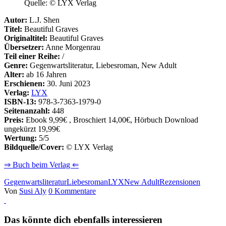
Quelle: © LYX Verlag
Autor:
L.J. Shen
Titel:
Beautiful Graves
Originaltitel:
Beautiful Graves
Übersetzer:
Anne Morgenrau
Teil einer Reihe:
/
Genre:
Gegenwartsliteratur, Liebesroman, New Adult
Alter:
ab 16 Jahren
Erschienen:
30. Juni 2023
Verlag:
LYX
ISBN-13:
978-3-7363-1979-0
Seitenanzahl:
448
Preis:
Ebook 9,99€ , Broschiert 14,00€, Hörbuch Download
ungekürzt 19,99€
Wertung:
5/5
Bildquelle/Cover:
© LYX Verlag
⇒ Buch beim Verlag ⇐
Gegenwartsliteratur
Liebesroman
LYX
New Adult
Rezensionen
Von
Susi Aly
0 Kommentare
Das könnte dich ebenfalls interessieren