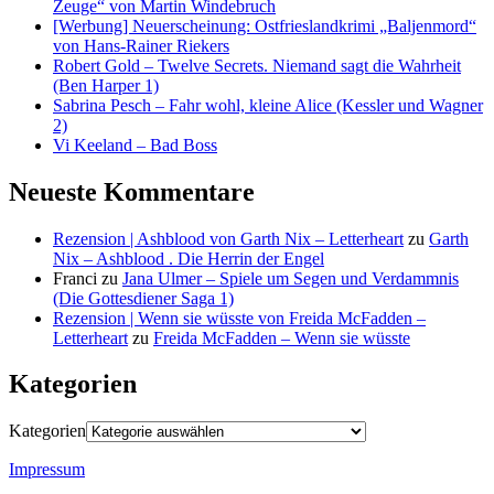
Zeuge“ von Martin Windebruch
[Werbung] Neuerscheinung: Ostfrieslandkrimi „Baljenmord“
von Hans-Rainer Riekers
Robert Gold – Twelve Secrets. Niemand sagt die Wahrheit
(Ben Harper 1)
Sabrina Pesch – Fahr wohl, kleine Alice (Kessler und Wagner
2)
Vi Keeland – Bad Boss
Neueste Kommentare
Rezension | Ashblood von Garth Nix – Letterheart
zu
Garth
Nix – Ashblood . Die Herrin der Engel
Franci
zu
Jana Ulmer – Spiele um Segen und Verdammnis
(Die Gottesdiener Saga 1)
Rezension | Wenn sie wüsste von Freida McFadden –
Letterheart
zu
Freida McFadden – Wenn sie wüsste
Kategorien
Kategorien
Impressum