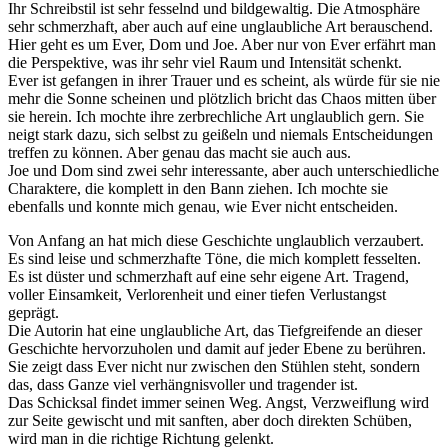
Ihr Schreibstil ist sehr fesselnd und bildgewaltig. Die Atmosphäre
sehr schmerzhaft, aber auch auf eine unglaubliche Art berauschend.
Hier geht es um Ever, Dom und Joe. Aber nur von Ever erfährt man
die Perspektive, was ihr sehr viel Raum und Intensität schenkt.
Ever ist gefangen in ihrer Trauer und es scheint, als würde für sie nie
mehr die Sonne scheinen und plötzlich bricht das Chaos mitten über
sie herein. Ich mochte ihre zerbrechliche Art unglaublich gern. Sie
neigt stark dazu, sich selbst zu geißeln und niemals Entscheidungen
treffen zu können. Aber genau das macht sie auch aus.
Joe und Dom sind zwei sehr interessante, aber auch unterschiedliche
Charaktere, die komplett in den Bann ziehen. Ich mochte sie
ebenfalls und konnte mich genau, wie Ever nicht entscheiden.
Von Anfang an hat mich diese Geschichte unglaublich verzaubert.
Es sind leise und schmerzhafte Töne, die mich komplett fesselten.
Es ist düster und schmerzhaft auf eine sehr eigene Art. Tragend,
voller Einsamkeit, Verlorenheit und einer tiefen Verlustangst
geprägt.
Die Autorin hat eine unglaubliche Art, das Tiefgreifende an dieser
Geschichte hervorzuholen und damit auf jeder Ebene zu berühren.
Sie zeigt dass Ever nicht nur zwischen den Stühlen steht, sondern
das, dass Ganze viel verhängnisvoller und tragender ist.
Das Schicksal findet immer seinen Weg. Angst, Verzweiflung wird
zur Seite gewischt und mit sanften, aber doch direkten Schüben,
wird man in die richtige Richtung gelenkt.