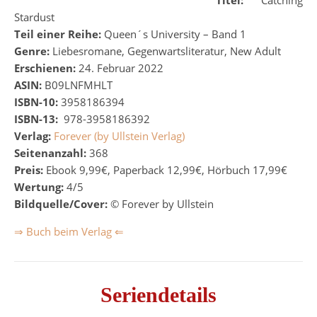
Titel:
Catching
Stardust
Teil einer Reihe:
Queen´s University – Band 1
Genre:
Liebesromane, Gegenwartsliteratur, New Adult
Erschienen:
24. Februar 2022
ASIN:
B09LNFMHLT
ISBN-10:
3958186394
ISBN-13:
‎
978-3958186392
Verlag:
Forever (by Ullstein Verlag)
Seitenanzahl:
368
Preis:
Ebook 9,99€, Paperback 12,99€, Hörbuch 17,99€
Wertung:
4/5
Bildquelle/Cover:
©
Forever by Ullstein
⇒ Buch beim Verlag ⇐
Seriendetails