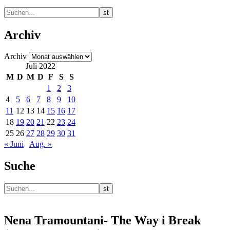
Archiv
Archiv
Juli 2022
M
D
M
D
F
S
S
1
2
3
4
5
6
7
8
9
10
11
12
13
14
15
16
17
18
19
20
21
22
23
24
25
26
27
28
29
30
31
« Juni
Aug. »
Suche
Nena Tramountani- The Way i Break