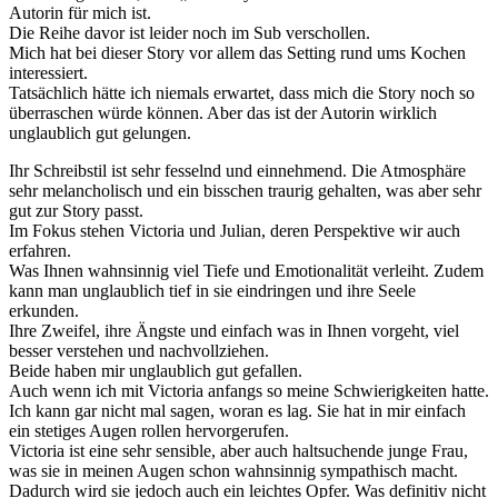
Autorin für mich ist.
Die Reihe davor ist leider noch im Sub verschollen.
Mich hat bei dieser Story vor allem das Setting rund ums Kochen
interessiert.
Tatsächlich hätte ich niemals erwartet, dass mich die Story noch so
überraschen würde können. Aber das ist der Autorin wirklich
unglaublich gut gelungen.
Ihr Schreibstil ist sehr fesselnd und einnehmend. Die Atmosphäre
sehr melancholisch und ein bisschen traurig gehalten, was aber sehr
gut zur Story passt.
Im Fokus stehen Victoria und Julian, deren Perspektive wir auch
erfahren.
Was Ihnen wahnsinnig viel Tiefe und Emotionalität verleiht. Zudem
kann man unglaublich tief in sie eindringen und ihre Seele
erkunden.
Ihre Zweifel, ihre Ängste und einfach was in Ihnen vorgeht, viel
besser verstehen und nachvollziehen.
Beide haben mir unglaublich gut gefallen.
Auch wenn ich mit Victoria anfangs so meine Schwierigkeiten hatte.
Ich kann gar nicht mal sagen, woran es lag. Sie hat in mir einfach
ein stetiges Augen rollen hervorgerufen.
Victoria ist eine sehr sensible, aber auch haltsuchende junge Frau,
was sie in meinen Augen schon wahnsinnig sympathisch macht.
Dadurch wird sie jedoch auch ein leichtes Opfer. Was definitiv nicht