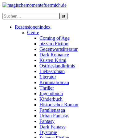
Rezensionenindex
Genre
Coming of Age
bizzaro Fiction
Gegenwartsliteratur
Dark Romance
Küsten-Krimi
Ostfrieslandkrimis
Liebesroman
Literatur
Kriminalroman
Thriller
Jugendbuch
Kinderbuch
Historischer Roman
Familiensaga
Urban Fantasy
Fantasy
Dark Fantasy
Dystopie
Science Fiction