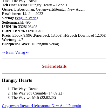
Titel:
The Way i Break
Teil einer Reihe:
Hungry Hearts – Band 1
Genre:
Liebesroman, Gegenwartsliteratur, New Adult
Erschienen:
14. Juni 2022
Verlag:
Penguin Verlag
Seitenanzahl:
496
ISBN 10:
3328108408
ISBN 13:
978-3328108405
Preis:
Ebook 9,99€ ,Paperback 13,00€, Hörbuch Download 12,06€
Wertung:
4/5
Bildquelle/Cover:
© Penguin Verlag
⇒ Beim Verlag ⇐
Seriendetails
Hungry Hearts
The Way i Break
The Way you Crumble (14.09.22)
The Way we Melt (22.02.23)
Gegenwartsliteratur
Liebesroman
New Adult
Penguin