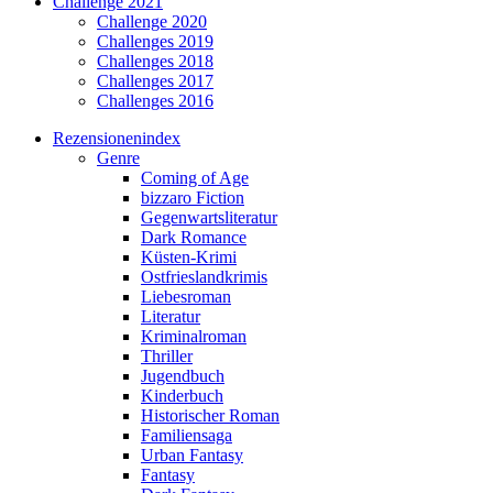
Challenge 2021
Challenge 2020
Challenges 2019
Challenges 2018
Challenges 2017
Challenges 2016
Rezensionenindex
Genre
Coming of Age
bizzaro Fiction
Gegenwartsliteratur
Dark Romance
Küsten-Krimi
Ostfrieslandkrimis
Liebesroman
Literatur
Kriminalroman
Thriller
Jugendbuch
Kinderbuch
Historischer Roman
Familiensaga
Urban Fantasy
Fantasy