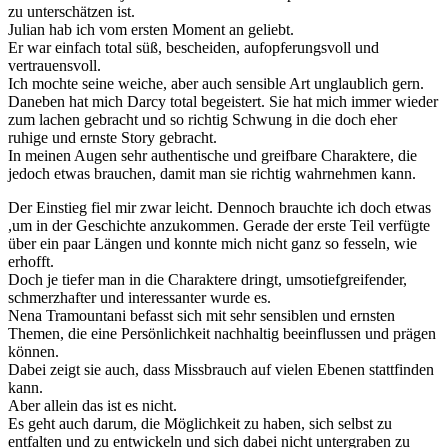
zu unterschätzen ist.
Julian hab ich vom ersten Moment an geliebt.
Er war einfach total süß, bescheiden, aufopferungsvoll und
vertrauensvoll.
Ich mochte seine weiche, aber auch sensible Art unglaublich gern.
Daneben hat mich Darcy total begeistert. Sie hat mich immer wieder
zum lachen gebracht und so richtig Schwung in die doch eher
ruhige und ernste Story gebracht.
In meinen Augen sehr authentische und greifbare Charaktere, die
jedoch etwas brauchen, damit man sie richtig wahrnehmen kann.
Der Einstieg fiel mir zwar leicht. Dennoch brauchte ich doch etwas
,um in der Geschichte anzukommen. Gerade der erste Teil verfügte
über ein paar Längen und konnte mich nicht ganz so fesseln, wie
erhofft.
Doch je tiefer man in die Charaktere dringt, umsotiefgreifender,
schmerzhafter und interessanter wurde es.
Nena Tramountani befasst sich mit sehr sensiblen und ernsten
Themen, die eine Persönlichkeit nachhaltig beeinflussen und prägen
können.
Dabei zeigt sie auch, dass Missbrauch auf vielen Ebenen stattfinden
kann.
Aber allein das ist es nicht.
Es geht auch darum, die Möglichkeit zu haben, sich selbst zu
entfalten und zu entwickeln und sich dabei nicht untergraben zu