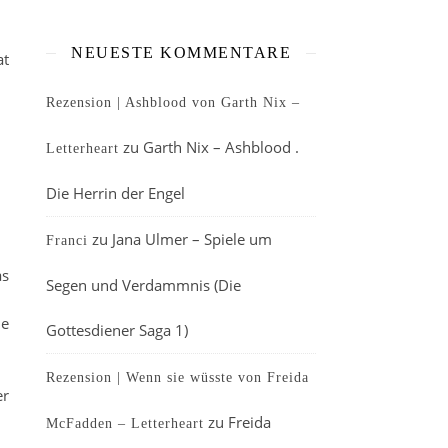
NEUESTE KOMMENTARE
at
Rezension | Ashblood von Garth Nix –
zu
Garth Nix – Ashblood .
Letterheart
Die Herrin der Engel
zu
Jana Ulmer – Spiele um
Franci
as
Segen und Verdammnis (Die
ie
Gottesdiener Saga 1)
Rezension | Wenn sie wüsste von Freida
er
zu
Freida
McFadden – Letterheart