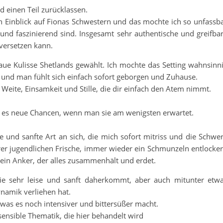
d einen Teil zurücklassen.
 Einblick auf Fionas Schwestern und das mochte ich so unfassb
t und faszinierend sind. Insgesamt sehr authentische und greifba
versetzen kann.
raue Kulisse Shetlands gewählt. Ich mochte das Setting wahnsinn
 und man fühlt sich einfach sofort geborgen und Zuhause.
eite, Einsamkeit und Stille, die dir einfach den Atem nimmt.
bt es neue Chancen, wenn man sie am wenigsten erwartet.
e und sanfte Art an sich, die mich sofort mitriss und die Schwe
rer jugendlichen Frische, immer wieder ein Schmunzeln entlocker
 ein Anker, der alles zusammenhält und erdet.
sie sehr leise und sanft daherkommt, aber auch mitunter etw
amik verliehen hat.
, was es noch intensiver und bittersüßer macht.
ensible Thematik, die hier behandelt wird