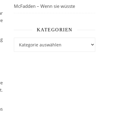
McFadden – Wenn sie wüsste
ar
re
KATEGORIEN
ig
Kategorien
re
t.
as