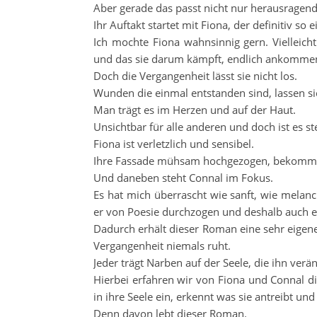
Aber gerade das passt nicht nur herausragen
Ihr Auftakt startet mit Fiona, der definitiv so 
Ich mochte Fiona wahnsinnig gern. Vielleicht
und das sie darum kämpft, endlich ankomme
Doch die Vergangenheit lässt sie nicht los.
Wunden die einmal entstanden sind, lassen si
Man trägt es im Herzen und auf der Haut.
Unsichtbar für alle anderen und doch ist es st
Fiona ist verletzlich und sensibel.
Ihre Fassade mühsam hochgezogen, bekommt i
Und daneben steht Connal im Fokus.
Es hat mich überrascht wie sanft, wie melanc
er von Poesie durchzogen und deshalb auch et
Dadurch erhält dieser Roman eine sehr eigene
Vergangenheit niemals ruht.
Jeder trägt Narben auf der Seele, die ihn ver
Hierbei erfahren wir von Fiona und Connal di
in ihre Seele ein, erkennt was sie antreibt un
Denn davon lebt dieser Roman.