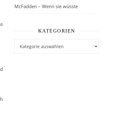
McFadden – Wenn sie wüsste
as
KATEGORIEN
Kategorien
nd
ch