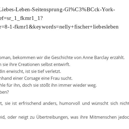
/Liebes-Leben-Seitensprung-Gl%C3%BCck-York-
ef=sr_1_fkmr1_1?
8-1-fkmr1&keywords=nelly+fischer+liebesleben
sroman, bekommen wir die Geschichte von Anne Barclay erzählt.
sie ihre Creationen selbst entwirft.
n erwischt, ist sie tief verletzt.
anhand einer Corsage eine Frau sucht.
le für ihn, doch sie stößt ihn immer wieder weg.
eben?
t, sie ist erfrischend anders, humorvoll und wünscht sich nich
leid, oder neigt zu Übertreibungen, was ihre Mitmenschen jedo