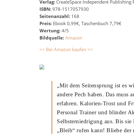
Verlag:
CreateSpace Independent Publishing 
ISBN:
978-1517057930
Seitenanzahl:
168
Preis:
Ebook 0,99€, Taschenbuch 7,79€
Wertung:
4/5
Bildquelle:
Amazon
>> Bei Amazon kaufen <<
„Mit dem Seitensprung ist es w
andere Pech haben. Das muss a
erfahren. Kalorien-Trost und F
Personal Trainer und blinder A
Selbsterniedrigung aus. Bis sie P
„Bleib“ rufen kann! Bliebe der