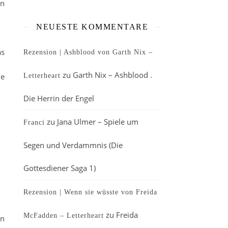
en
NEUESTE KOMMENTARE
as
Rezension | Ashblood von Garth Nix –
zu
Garth Nix – Ashblood .
ie
Letterheart
Die Herrin der Engel
zu
Jana Ulmer – Spiele um
Franci
Segen und Verdammnis (Die
Gottesdiener Saga 1)
Rezension | Wenn sie wüsste von Freida
zu
Freida
McFadden – Letterheart
en