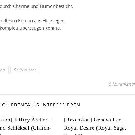
m durch Charme und Humor besticht.
ich diesen Roman ans Herz legen.
t komplett überzeugen konnte.
nen
Selfpublisher
0 Kommenta
ICH EBENFALLS INTERESSIEREN
sion] Jeffrey Archer –
[Rezension] Geneva Lee –
nd Schicksal (Clifton-
Royal Desire (Royal Saga,