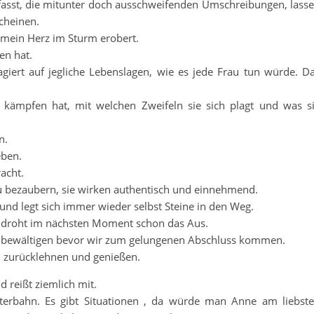
verfasst, die mitunter doch ausschweifenden Umschreibungen, lass
cheinen.
 mein Herz im Sturm erobert.
en hat.
iert auf jegliche Lebenslagen, wie es jede Frau tun würde. D
 kämpfen hat, mit welchen Zweifeln sie sich plagt und was s
n.
eben.
acht.
zu bezaubern, sie wirken authentisch und einnehmend.
 und legt sich immer wieder selbst Steine in den Weg.
, droht im nächsten Moment schon das Aus.
zu bewältigen bevor wir zum gelungenen Abschluss kommen.
 zurücklehnen und genießen.
nd reißt ziemlich mit.
hterbahn. Es gibt Situationen , da würde man Anne am liebst