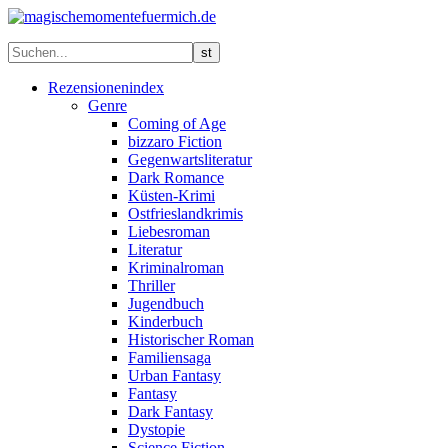
Rezensionenindex
Genre
Coming of Age
bizzaro Fiction
Gegenwartsliteratur
Dark Romance
Küsten-Krimi
Ostfrieslandkrimis
Liebesroman
Literatur
Kriminalroman
Thriller
Jugendbuch
Kinderbuch
Historischer Roman
Familiensaga
Urban Fantasy
Fantasy
Dark Fantasy
Dystopie
Science Fiction