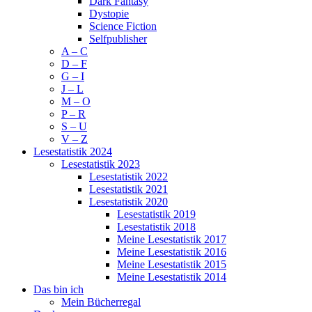
Dark Fantasy
Dystopie
Science Fiction
Selfpublisher
A – C
D – F
G – I
J – L
M – O
P – R
S – U
V – Z
Lesestatistik 2024
Lesestatistik 2023
Lesestatistik 2022
Lesestatistik 2021
Lesestatistik 2020
Lesestatistik 2019
Lesestatistik 2018
Meine Lesestatistik 2017
Meine Lesestatistik 2016
Meine Lesestatistik 2015
Meine Lesestatistik 2014
Das bin ich
Mein Bücherregal