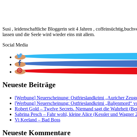
Susi , leidenschaftliche Bloggerin seit 4 Jahren , coffeinsüchtig,buc
lassen und die Seele wird wieder eins mit allem.
Social Media
Neueste Beiträge
[Werbung] Neuerscheinung: Ostfrieslandkrimi „Auricher Zeug
[Werbung] Neuerscheinung: Ostfrieslandkrimi „Baljenmord“ v
Robert Gold – Twelve Secrets. Niemand sagt die Wahrheit (Be
Sabrina Pesch – Fahr wohl, kleine Alice (Kessler und Wagner 
Vi Keeland – Bad Boss
Neueste Kommentare