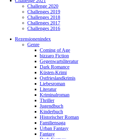
Challenge 2021
Challenge 2020
Challenges 2019
Challenges 2018
Challenges 2017
Challenges 2016
Rezensionenindex
Genre
Coming of Age
bizzaro Fiction
Gegenwartsliteratur
Dark Romance
Küsten-Krimi
Ostfrieslandkrimis
Liebesroman
Literatur
Kriminalroman
Thriller
Jugendbuch
Kinderbuch
Historischer Roman
Familiensaga
Urban Fantasy
Fantasy