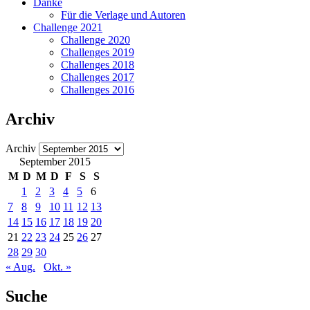
Danke
Für die Verlage und Autoren
Challenge 2021
Challenge 2020
Challenges 2019
Challenges 2018
Challenges 2017
Challenges 2016
Archiv
Archiv
September 2015
M
D
M
D
F
S
S
1
2
3
4
5
6
7
8
9
10
11
12
13
14
15
16
17
18
19
20
21
22
23
24
25
26
27
28
29
30
« Aug.
Okt. »
Suche