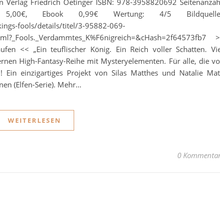
on Verlag Friedrich Oetinger ISBN: 978-3958820692 Seitenanzah
5,00€, Ebook 0,99€ Wertung: 4/5 Bildquelle
ngs-fools/details/titel/3-95882-069-
.html?_Fools._Verdammtes_K%F6nigreich=&cHash=2f64573fb7 
n << „Ein teuflischer König. Ein Reich voller Schatten. Vi
ernen High-Fantasy-Reihe mit Mysteryelementen. Für alle, die v
in einzigartiges Projekt von Silas Matthes und Natalie Mat
nen (Elfen-Serie). Mehr…
WEITERLESEN
0 Kommenta