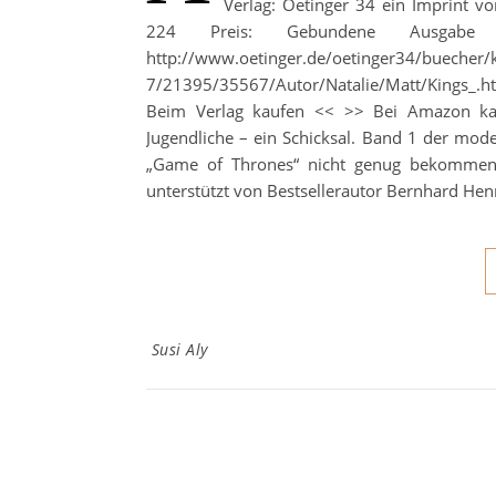
Verlag: Oetinger 34 ein Imprint v
224 Preis: Gebundene Ausgabe 
http://www.oetinger.de/oetinger34/buecher/ki
7/21395/35567/Autor/Natalie/Matt/Kings_
Beim Verlag kaufen << >> Bei Amazon kaufe
Jugendliche – ein Schicksal. Band 1 der mod
„Game of Thrones“ nicht genug bekommen! E
unterstützt von Bestsellerautor Bernhard Hen
Susi Aly