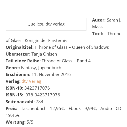
Autor:
Sarah J.
Quelle:© dtv Verlag
Maas
Titel:
Throne
of Glass : Königin der Finsternis
Originaltitel:
TThrone of Glass – Queen of Shadows
Übersetzer:
Tanja Ohlsen
Teil einer Reihe:
Throne of Glass – Band 4
Genre:
Fantasy, Jugendbuch
Erschienen:
11. November 2016
Verlag:
dtv Verlag
ISBN-10:
3423717076
ISBN-13:
‎
978-3423717076
Seitenanzahl:
784
Preis:
Taschenbuch 12,95€, Ebook 9,99€, Audio CD
19,45€
Wertung:
5/5