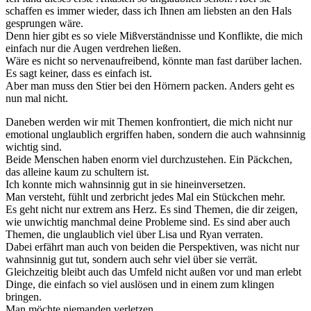
schaffen es immer wieder, dass ich Ihnen am liebsten an den Hals
gesprungen wäre.
Denn hier gibt es so viele Mißverständnisse und Konflikte, die mich
einfach nur die Augen verdrehen ließen.
Wäre es nicht so nervenaufreibend, könnte man fast darüber lachen.
Es sagt keiner, dass es einfach ist.
Aber man muss den Stier bei den Hörnern packen. Anders geht es
nun mal nicht.
Daneben werden wir mit Themen konfrontiert, die mich nicht nur
emotional unglaublich ergriffen haben, sondern die auch wahnsinnig
wichtig sind.
Beide Menschen haben enorm viel durchzustehen. Ein Päckchen,
das alleine kaum zu schultern ist.
Ich konnte mich wahnsinnig gut in sie hineinversetzen.
Man versteht, fühlt und zerbricht jedes Mal ein Stückchen mehr.
Es geht nicht nur extrem ans Herz. Es sind Themen, die dir zeigen,
wie unwichtig manchmal deine Probleme sind. Es sind aber auch
Themen, die unglaublich viel über Lisa und Ryan verraten.
Dabei erfährt man auch von beiden die Perspektiven, was nicht nur
wahnsinnig gut tut, sondern auch sehr viel über sie verrät.
Gleichzeitig bleibt auch das Umfeld nicht außen vor und man erlebt
Dinge, die einfach so viel auslösen und in einem zum klingen
bringen.
Man möchte niemanden verletzen.