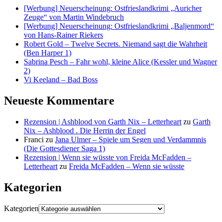
[Werbung] Neuerscheinung: Ostfrieslandkrimi „Auricher
Zeuge“ von Martin Windebruch
[Werbung] Neuerscheinung: Ostfrieslandkrimi „Baljenmord“
von Hans-Rainer Riekers
Robert Gold – Twelve Secrets. Niemand sagt die Wahrheit
(Ben Harper 1)
Sabrina Pesch – Fahr wohl, kleine Alice (Kessler und Wagner
2)
Vi Keeland – Bad Boss
Neueste Kommentare
Rezension | Ashblood von Garth Nix – Letterheart
zu
Garth
Nix – Ashblood . Die Herrin der Engel
Franci
zu
Jana Ulmer – Spiele um Segen und Verdammnis
(Die Gottesdiener Saga 1)
Rezension | Wenn sie wüsste von Freida McFadden –
Letterheart
zu
Freida McFadden – Wenn sie wüsste
Kategorien
Kategorien