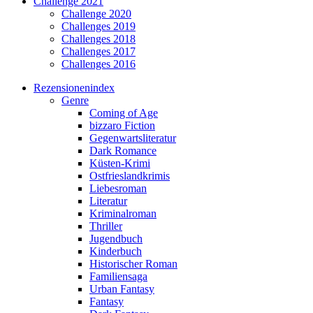
Challenge 2021
Challenge 2020
Challenges 2019
Challenges 2018
Challenges 2017
Challenges 2016
Rezensionenindex
Genre
Coming of Age
bizzaro Fiction
Gegenwartsliteratur
Dark Romance
Küsten-Krimi
Ostfrieslandkrimis
Liebesroman
Literatur
Kriminalroman
Thriller
Jugendbuch
Kinderbuch
Historischer Roman
Familiensaga
Urban Fantasy
Fantasy