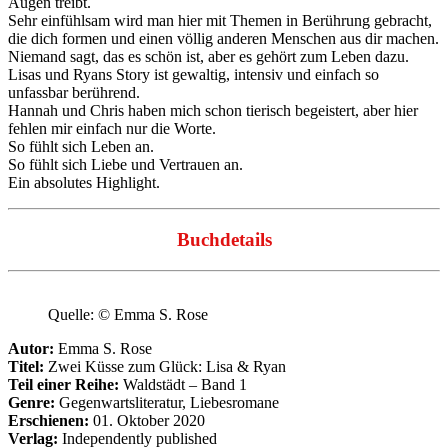
Augen treibt.
Sehr einfühlsam wird man hier mit Themen in Berührung gebracht,
die dich formen und einen völlig anderen Menschen aus dir machen.
Niemand sagt, das es schön ist, aber es gehört zum Leben dazu.
Lisas und Ryans Story ist gewaltig, intensiv und einfach so
unfassbar berührend.
Hannah und Chris haben mich schon tierisch begeistert, aber hier
fehlen mir einfach nur die Worte.
So fühlt sich Leben an.
So fühlt sich Liebe und Vertrauen an.
Ein absolutes Highlight.
Buchdetails
Quelle: © Emma S. Rose
Autor:
Emma S. Rose
Titel:
Zwei Küsse zum Glück: Lisa & Ryan
Teil einer Reihe:
Waldstädt – Band 1
Genre:
Gegenwartsliteratur, Liebesromane
Erschienen:
01. Oktober 2020
Verlag:
Independently published