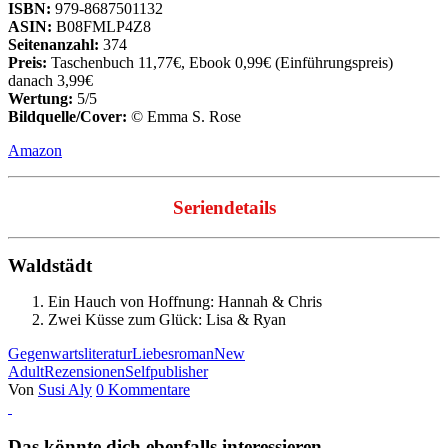
ISBN:
979-8687501132
ASIN:
B08FMLP4Z8
Seitenanzahl:
374
Preis:
Taschenbuch 11,77€, Ebook 0,99€ (Einführungspreis)
danach 3,99€
Wertung:
5/5
Bildquelle/Cover:
© Emma S. Rose
Amazon
Seriendetails
Waldstädt
Ein Hauch von Hoffnung: Hannah & Chris
Zwei Küsse zum Glück: Lisa & Ryan
Gegenwartsliteratur
Liebesroman
New
Adult
Rezensionen
Selfpublisher
Von
Susi Aly
0 Kommentare
Das könnte dich ebenfalls interessieren