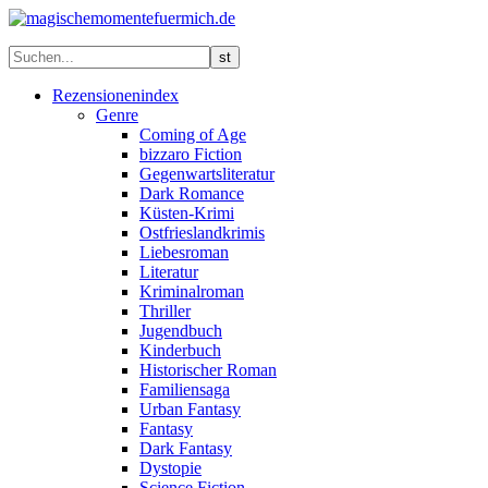
Rezensionenindex
Genre
Coming of Age
bizzaro Fiction
Gegenwartsliteratur
Dark Romance
Küsten-Krimi
Ostfrieslandkrimis
Liebesroman
Literatur
Kriminalroman
Thriller
Jugendbuch
Kinderbuch
Historischer Roman
Familiensaga
Urban Fantasy
Fantasy
Dark Fantasy
Dystopie
Science Fiction