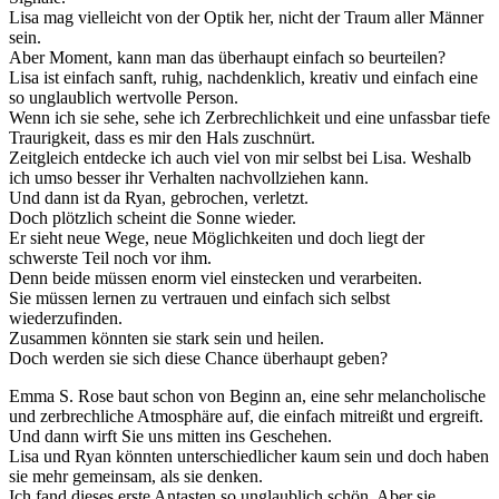
Lisa mag vielleicht von der Optik her, nicht der Traum aller Männer
sein.
Aber Moment, kann man das überhaupt einfach so beurteilen?
Lisa ist einfach sanft, ruhig, nachdenklich, kreativ und einfach eine
so unglaublich wertvolle Person.
Wenn ich sie sehe, sehe ich Zerbrechlichkeit und eine unfassbar tiefe
Traurigkeit, dass es mir den Hals zuschnürt.
Zeitgleich entdecke ich auch viel von mir selbst bei Lisa. Weshalb
ich umso besser ihr Verhalten nachvollziehen kann.
Und dann ist da Ryan, gebrochen, verletzt.
Doch plötzlich scheint die Sonne wieder.
Er sieht neue Wege, neue Möglichkeiten und doch liegt der
schwerste Teil noch vor ihm.
Denn beide müssen enorm viel einstecken und verarbeiten.
Sie müssen lernen zu vertrauen und einfach sich selbst
wiederzufinden.
Zusammen könnten sie stark sein und heilen.
Doch werden sie sich diese Chance überhaupt geben?
Emma S. Rose baut schon von Beginn an, eine sehr melancholische
und zerbrechliche Atmosphäre auf, die einfach mitreißt und ergreift.
Und dann wirft Sie uns mitten ins Geschehen.
Lisa und Ryan könnten unterschiedlicher kaum sein und doch haben
sie mehr gemeinsam, als sie denken.
Ich fand dieses erste Antasten so unglaublich schön. Aber sie