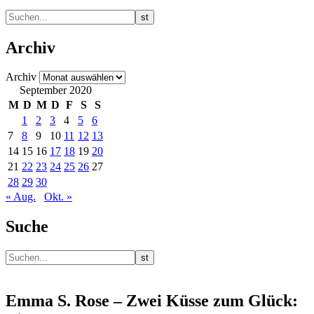
Archiv
Archiv
September 2020
M
D
M
D
F
S
S
1
2
3
4
5
6
7
8
9
10
11
12
13
14
15
16
17
18
19
20
21
22
23
24
25
26
27
28
29
30
« Aug.
Okt. »
Suche
Emma S. Rose – Zwei Küsse zum Glück: