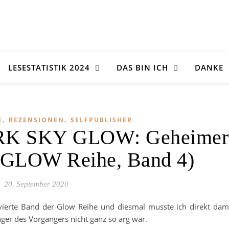
LESESTATISTIK 2024
DAS BIN ICH
DANKE
,
,
E
REZENSIONEN
SELFPUBLISHER
RK SKY GLOW: Geheimer
(GLOW Reihe, Band 4)
20. September 2020
 vierte Band der Glow Reihe und diesmal musste ich direkt dam
nger des Vorgängers nicht ganz so arg war.