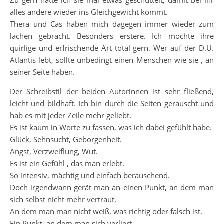
Zu gern hätte ich sie mal etwas geschüttelt, damit bei ihr
alles andere wieder ins Gleichgewicht kommt.
Thera und Cas haben mich dagegen immer wieder zum
lachen gebracht. Besonders erstere. Ich mochte ihre
quirlige und erfrischende Art total gern. Wer auf der D.U.
Atlantis lebt, sollte unbedingt einen Menschen wie sie , an
seiner Seite haben.
Der Schreibstil der beiden Autorinnen ist sehr fließend,
leicht und bildhaft. Ich bin durch die Seiten gerauscht und
hab es mit jeder Zeile mehr geliebt.
Es ist kaum in Worte zu fassen, was ich dabei gefühlt habe.
Glück, Sehnsucht, Geborgenheit.
Angst, Verzweiflung, Wut.
Es ist ein Gefühl , das man erlebt.
So intensiv, mächtig und einfach berauschend.
Doch irgendwann gerät man an einen Punkt, an dem man
sich selbst nicht mehr vertraut.
An dem man man nicht weiß, was richtig oder falsch ist.
Ein Punkt, an dem man sich verliert.