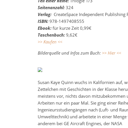
Teil einer Reihe:
Trilogie 1/3
Seitenanzahl:
324
Verlag:
CreateSpace Independent Publishing P
ISBN:
978-1497408555
Ebook:
für kurze Zeit 0,99€
Taschenbuch:
9,62€
>> Kaufen <<
Bilderquelle und Infos zum Buch:
>> Hier <<
Susan Kaye Quinn wuchs in Kalifornien auf, wo
Zettelchen mit Geschichten in der Klasse heru
meistens vor, nichts davon mitzubekommen 
Arbeiten nur ein paar Mal. Sie ging einer Reih
Ingenieursstudiengängen nach (Luft- und Ra
Umwelttechnik) und arbeitete in einer Menge 
anderem bei GE Aircraft Engines, der NASA