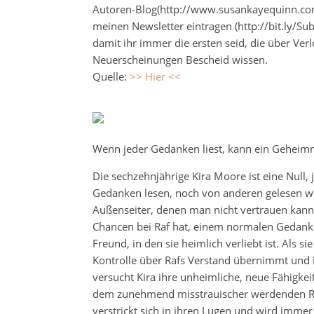
Autoren-Blog(http://www.susankayequinn.com/
meinen Newsletter eintragen (http://bit.ly/Su
damit ihr immer die ersten seid, die über Ve
Neuerscheinungen Bescheid wissen.
Quelle:
>> Hier <<
Wenn jeder Gedanken liest, kann ein Geheimni
Die sechzehnjährige Kira Moore ist eine Null
Gedanken lesen, noch von anderen gelesen w
Außenseiter, denen man nicht vertrauen kann
Chancen bei Raf hat, einem normalen Gedank
Freund, in den sie heimlich verliebt ist. Als s
Kontrolle über Rafs Verstand übernimmt und 
versucht Kira ihre unheimliche, neue Fähigkeit
dem zunehmend misstrauischer werdenden Raf
verstrickt sich in ihren Lügen und wird immer 