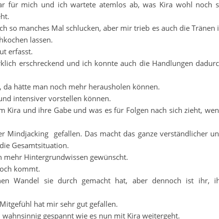
ar für mich und ich wartete atemlos ab, was Kira wohl noch 
ht.
ch so manches Mal schlucken, aber mir trieb es auch die Tränen 
chkochen lassen.
t erfasst.
klich erschreckend und ich konnte auch die Handlungen dadur
, da hätte man noch mehr herausholen können.
und intensiver vorstellen können.
m Kira und ihre Gabe und was es für Folgen nach sich zieht, we
er Mindjacking gefallen. Das macht das ganze verständlicher u
 die Gesamtsituation.
noch mehr Hintergrundwissen gewünscht.
s noch kommt.
hen Wandel sie durch gemacht hat, aber dennoch ist ihr, i
Mitgefühl hat mir sehr gut gefallen.
n wahnsinnig gespannt wie es nun mit Kira weitergeht.