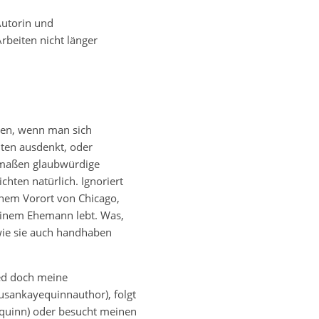
„Autorin und
rbeiten nicht länger
zen, wenn man sich
lten ausdenkt, oder
ermaßen glaubwürdige
chten natürlich. Ignoriert
inem Vorort von Chicago,
 einem Ehemann lebt. Was,
, wie sie auch handhaben
ked doch meine
sankayequinnauthor), folgt
equinn) oder besucht meinen