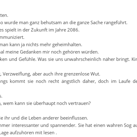
ten.
n so wurde man ganz behutsam an die ganze Sache rangeführt.
es spielt in der Zukunft im Jahre 2086.
ommuniziert.
 man kann ja nichts mehr geheimhalten.
 mal meine Gedanken mir noch gehören würden.
ken und Gefühle. Was sie uns unwahrscheinlich näher bringt. Ki
 Verzweiflung, aber auch ihre grenzenlose Wut.
angs kommt sie noch recht ängstlich daher, doch im Laufe d
s.
n, wem kann sie überhaupt noch vertrauen?
ie ihr und die Leben anderer beeinflussen.
mmer interessanter und spannender. Sie hat einen wahren Sog a
Lage aufzuhören mit lesen .