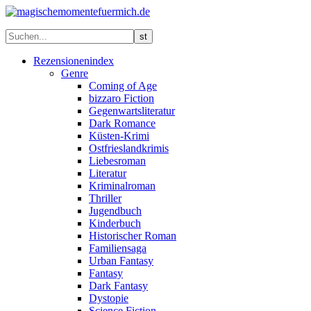
Rezensionenindex
Genre
Coming of Age
bizzaro Fiction
Gegenwartsliteratur
Dark Romance
Küsten-Krimi
Ostfrieslandkrimis
Liebesroman
Literatur
Kriminalroman
Thriller
Jugendbuch
Kinderbuch
Historischer Roman
Familiensaga
Urban Fantasy
Fantasy
Dark Fantasy
Dystopie
Science Fiction