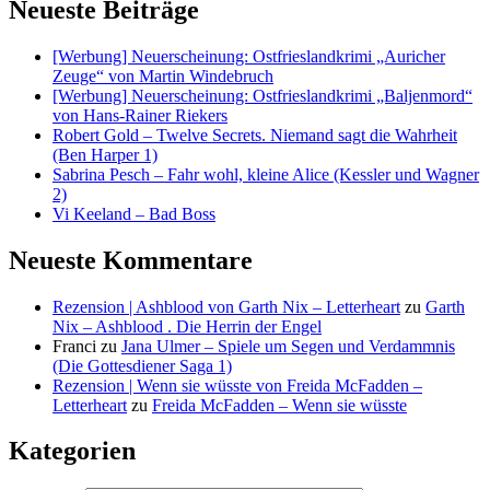
Neueste Beiträge
[Werbung] Neuerscheinung: Ostfrieslandkrimi „Auricher
Zeuge“ von Martin Windebruch
[Werbung] Neuerscheinung: Ostfrieslandkrimi „Baljenmord“
von Hans-Rainer Riekers
Robert Gold – Twelve Secrets. Niemand sagt die Wahrheit
(Ben Harper 1)
Sabrina Pesch – Fahr wohl, kleine Alice (Kessler und Wagner
2)
Vi Keeland – Bad Boss
Neueste Kommentare
Rezension | Ashblood von Garth Nix – Letterheart
zu
Garth
Nix – Ashblood . Die Herrin der Engel
Franci
zu
Jana Ulmer – Spiele um Segen und Verdammnis
(Die Gottesdiener Saga 1)
Rezension | Wenn sie wüsste von Freida McFadden –
Letterheart
zu
Freida McFadden – Wenn sie wüsste
Kategorien