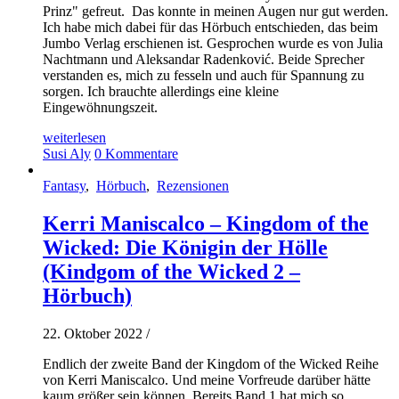
Prinz" gefreut. Das konnte in meinen Augen nur gut werden.
Ich habe mich dabei für das Hörbuch entschieden, das beim
Jumbo Verlag erschienen ist. Gesprochen wurde es von Julia
Nachtmann und Aleksandar Radenković. Beide Sprecher
verstanden es, mich zu fesseln und auch für Spannung zu
sorgen. Ich brauchte allerdings eine kleine
Eingewöhnungszeit.
weiterlesen
Susi Aly
0 Kommentare
Fantasy
,
Hörbuch
,
Rezensionen
Kerri Maniscalco – Kingdom of the
Wicked: Die Königin der Hölle
(Kindgom of the Wicked 2 –
Hörbuch)
22. Oktober 2022
/
Endlich der zweite Band der Kingdom of the Wicked Reihe
von Kerri Maniscalco. Und meine Vorfreude darüber hätte
kaum größer sein können. Bereits Band 1 hat mich so