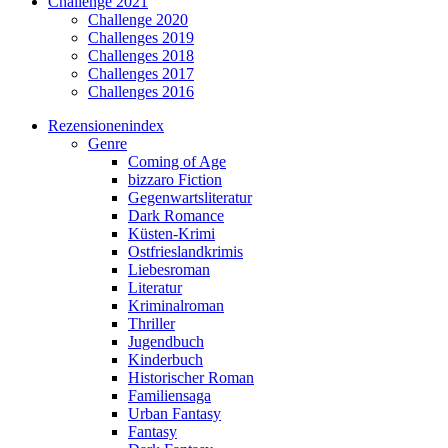
Challenge 2021
Challenge 2020
Challenges 2019
Challenges 2018
Challenges 2017
Challenges 2016
Rezensionenindex
Genre
Coming of Age
bizzaro Fiction
Gegenwartsliteratur
Dark Romance
Küsten-Krimi
Ostfrieslandkrimis
Liebesroman
Literatur
Kriminalroman
Thriller
Jugendbuch
Kinderbuch
Historischer Roman
Familiensaga
Urban Fantasy
Fantasy