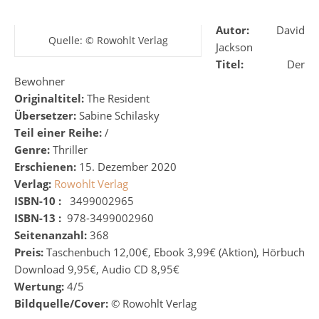
Autor:
David
Quelle: © Rowohlt Verlag
Jackson
Titel:
Der
Bewohner
Originaltitel:
The Resident
Übersetzer:
Sabine Schilasky
Teil einer Reihe:
/
Genre:
Thriller
Erschienen:
15. Dezember 2020
Verlag:
Rowohlt Verlag
ISBN-10 :
‎
‎
3499002965
ISBN-13 :
‎
978-3499002960
Seitenanzahl:
368
Preis:
Taschenbuch 12,00€, Ebook 3,99€ (Aktion), Hörbuch
Download 9,95€, Audio CD 8,95€
Wertung:
4/5
Bildquelle/Cover:
© Rowohlt Verlag