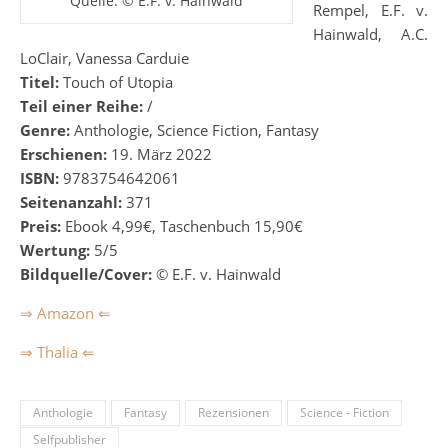
Quelle: © E.F. v. Hainwald
Rempel, E.F. v.
Hainwald, A.C.
LoClair, Vanessa Carduie
Titel:
Touch of Utopia
Teil einer Reihe:
/
Genre:
Anthologie, Science Fiction, Fantasy
Erschienen:
19. März 2022
ISBN:
9783754642061
Seitenanzahl:
371
Preis:
Ebook 4,99€, Taschenbuch 15,90€
Wertung:
5/5
Bildquelle/Cover:
© E.F. v. Hainwald
⇒ Amazon ⇐
⇒ Thalia ⇐
Anthologie
Fantasy
Rezensionen
Science - Fiction
Selfpublisher