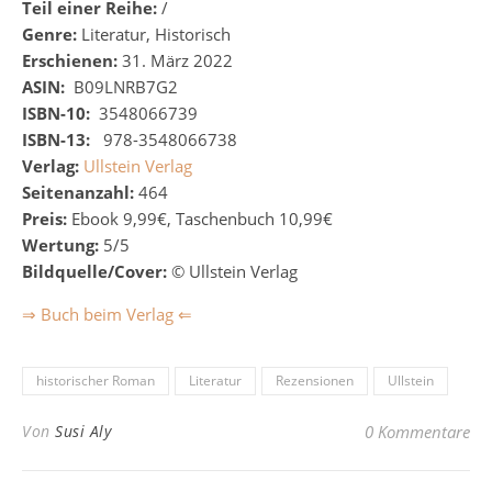
Teil einer Reihe:
/
Genre:
Literatur, Historisch
Erschienen:
31. März 2022
ASIN:
‎
B09LNRB7G2
ISBN-10:
‎
3548066739
ISBN-13:
‎
‎
978-3548066738
Verlag:
Ullstein Verlag
Seitenanzahl:
464
Preis:
Ebook 9,99€, Taschenbuch 10,99€
Wertung:
5/5
Bildquelle/Cover:
©
Ullstein Verlag
⇒ Buch beim Verlag ⇐
historischer Roman
Literatur
Rezensionen
Ullstein
Von
Susi Aly
0 Kommentare