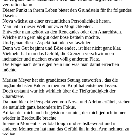
verkraften kann.
Dieser Punkt in ihrem Leben bietet den Grundstein für ihr folgendes
Dasein.
Nova wächst zu einer erstaunlichen Persönlichkeit heran.
Man hat in dieser Welt nur zwei Möglichkeiten.
Entweder man gehört zu den Renegades oder den Anarchisten.
Welche man gern als gut oder böse betiteln möchte.
Und genau dieser Aspekt hat mich so fasziniert.
Denn wo Gut beginnt und Böse endet , ist hier nicht ganz klar.
Vielmehr hat man das Gefühl, die Grenzen verschwimmen
ineinander und machen etwas völlig anderem Platz.
Die Frage nach dem eigen Sein und was man damit erreichen
möchte.
Marissa Meyer hat ein grandioses Setting entworfen , das die
unglaublichsten Bilder in meinem Kopf hat entstehen lassen.
Doch erstaunt war ich wirklich über die Tiefgründigkeit der
Charaktere.
Da man hier die Perspektiven von Nova und Adrian erfährt , stehen
sie natürlich ganz besonders im Fokus.
Adrian der mich auch begeistern konnte , der mich jedoch immer
wieder in Bredouille brachte.
In einem Moment ist er total tough und selbstbewusst und in
anderen Momenten hat man das Gefühl ihn in den Arm nehmen zu
wollen.