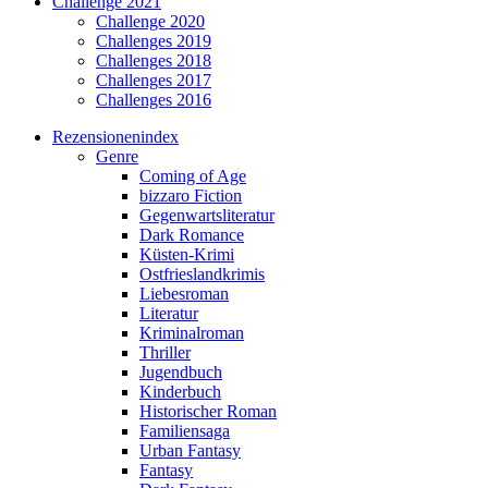
Challenge 2021
Challenge 2020
Challenges 2019
Challenges 2018
Challenges 2017
Challenges 2016
Rezensionenindex
Genre
Coming of Age
bizzaro Fiction
Gegenwartsliteratur
Dark Romance
Küsten-Krimi
Ostfrieslandkrimis
Liebesroman
Literatur
Kriminalroman
Thriller
Jugendbuch
Kinderbuch
Historischer Roman
Familiensaga
Urban Fantasy
Fantasy