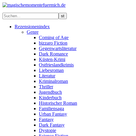
Rezensionenindex
Genre
Coming of Age
bizzaro Fiction
Gegenwartsliteratur
Dark Romance
Küsten-Krimi
Ostfrieslandkrimis
Liebesroman
Literatur
Kriminalroman
Thriller
Jugendbuch
Kinderbuch
Historischer Roman
Familiensaga
Urban Fantasy
Fantasy
Dark Fantasy
Dystopie
Science Fiction