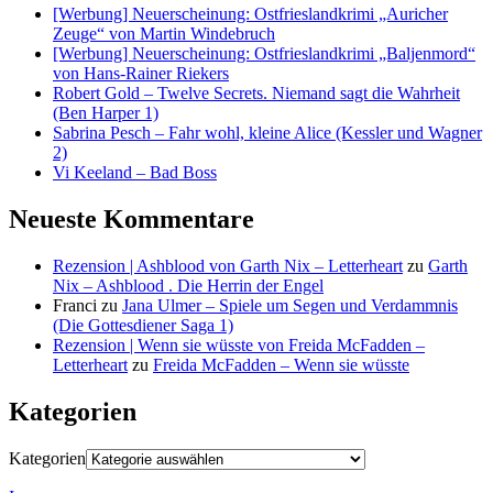
[Werbung] Neuerscheinung: Ostfrieslandkrimi „Auricher
Zeuge“ von Martin Windebruch
[Werbung] Neuerscheinung: Ostfrieslandkrimi „Baljenmord“
von Hans-Rainer Riekers
Robert Gold – Twelve Secrets. Niemand sagt die Wahrheit
(Ben Harper 1)
Sabrina Pesch – Fahr wohl, kleine Alice (Kessler und Wagner
2)
Vi Keeland – Bad Boss
Neueste Kommentare
Rezension | Ashblood von Garth Nix – Letterheart
zu
Garth
Nix – Ashblood . Die Herrin der Engel
Franci
zu
Jana Ulmer – Spiele um Segen und Verdammnis
(Die Gottesdiener Saga 1)
Rezension | Wenn sie wüsste von Freida McFadden –
Letterheart
zu
Freida McFadden – Wenn sie wüsste
Kategorien
Kategorien