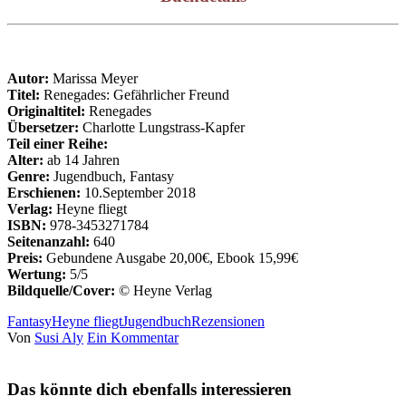
Autor:
Marissa Meyer
Titel:
Renegades: Gefährlicher Freund
Originaltitel:
Renegades
Übersetzer:
Charlotte Lungstrass-Kapfer
Teil einer Reihe:
Alter:
ab 14 Jahren
Genre:
Jugendbuch, Fantasy
Erschienen:
10.September 2018
Verlag:
Heyne fliegt
ISBN:
978-3453271784
Seitenanzahl:
640
Preis:
Gebundene Ausgabe 20,00€, Ebook 15,99€
Wertung:
5/5
Bildquelle/Cover:
© Heyne Verlag
Fantasy
Heyne fliegt
Jugendbuch
Rezensionen
Von
Susi Aly
Ein Kommentar
Das könnte dich ebenfalls interessieren