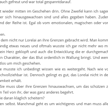
auch gefreut und war total gespanntdarauf.
rt wieder mitten im Geschehen drin. Ohne Zweifel kann ich sage
ber sich hinausgewachsen sind und alles gegeben haben. Zud
Band der Reihe ist. Egal ob vom emotionalen, magischen oder v
en.
in dem nicht nur Lorelai an ihre Grenzen gebracht wird. Man kom
tändig etwas neues und oftmals wusste ich gar nicht mehr wo m
mein Herz geklopft und auch die Entwicklung die er durchgemac
 ein Charakter, der das Blut ordentlich in Wallung bringt. Und we
estlos um mich geschehen.
 musste ich unbedingt wissen wie es weitergeht. Nach wie v
hvollziehbar ist. Dennoch gelingt es gut, das Lorelai nicht in d
mkeit erhält.
 Sie muss über ihre Grenzen hinauswachsen, um das schützen 
n Teil von ihr, der was ganz anderes begehrt.
 daran kläglich scheitern?
n selbst. Manchmal geht es um wichtigeres und man muss all