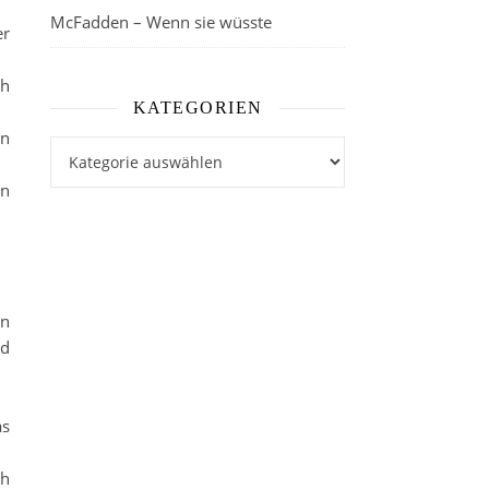
McFadden – Wenn sie wüsste
er
ch
KATEGORIEN
en
Kategorien
ln
nn
nd
as
ch