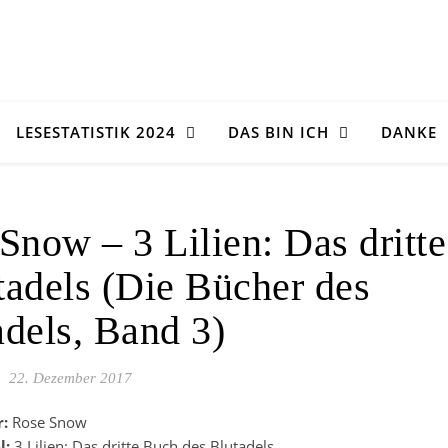
LESESTATISTIK 2024
DAS BIN ICH
DANKE
Snow – 3 Lilien: Das dritte
tadels (Die Bücher des
adels, Band 3)
22. Dezember 2017
r:
Rose Snow
l:
3 Lilien: Das dritte Buch des Blutadels