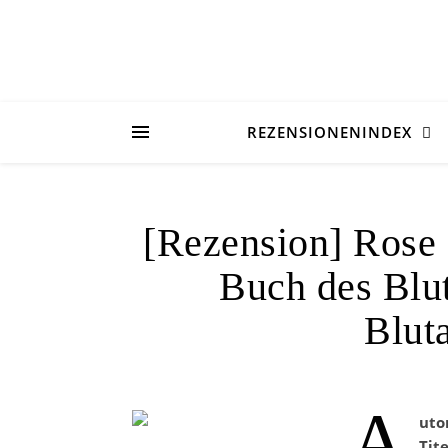
REZENSIONENINDEX
[Rezension] Rose 
Buch des Blu
Blut
A
uto
Tite