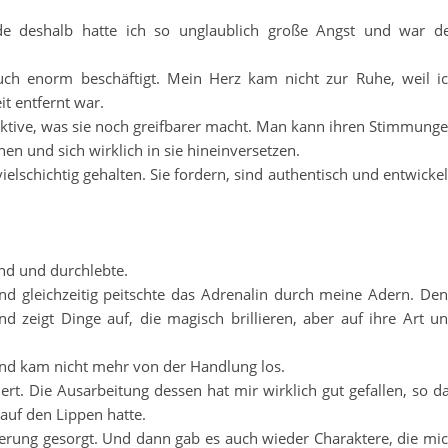
e deshalb hatte ich so unglaublich große Angst und war d
 auch enorm beschäftigt. Mein Herz kam nicht zur Ruhe, weil i
it entfernt war.
ektive, was sie noch greifbarer macht. Man kann ihren Stimmung
en und sich wirklich in sie hineinversetzen.
ielschichtig gehalten. Sie fordern, sind authentisch und entwicke
and und durchlebte.
nd gleichzeitig peitschte das Adrenalin durch meine Adern. De
 zeigt Dinge auf, die magisch brillieren, aber auf ihre Art u
und kam nicht mehr von der Handlung los.
ert. Die Ausarbeitung dessen hat mir wirklich gut gefallen, so d
auf den Lippen hatte.
kerung gesorgt. Und dann gab es auch wieder Charaktere, die mi