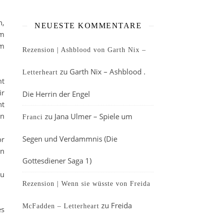
n,
NEUESTE KOMMENTARE
em
om
Rezension | Ashblood von Garth Nix –
zu
Garth Nix – Ashblood .
Letterheart
mt
ir
Die Herrin der Engel
ht
nn
zu
Jana Ulmer – Spiele um
Franci
Segen und Verdammnis (Die
or
en
Gottesdiener Saga 1)
zu
Rezension | Wenn sie wüsste von Freida
zu
Freida
McFadden – Letterheart
es