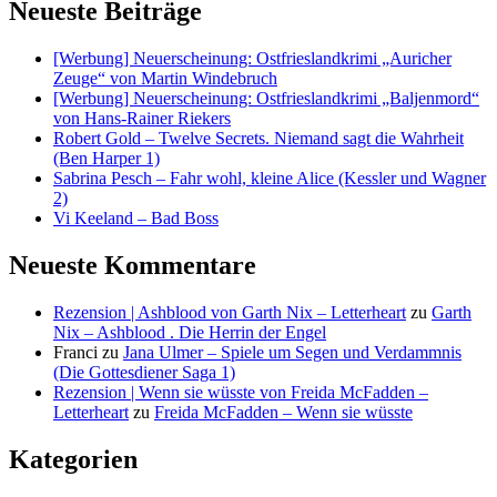
Neueste Beiträge
[Werbung] Neuerscheinung: Ostfrieslandkrimi „Auricher
Zeuge“ von Martin Windebruch
[Werbung] Neuerscheinung: Ostfrieslandkrimi „Baljenmord“
von Hans-Rainer Riekers
Robert Gold – Twelve Secrets. Niemand sagt die Wahrheit
(Ben Harper 1)
Sabrina Pesch – Fahr wohl, kleine Alice (Kessler und Wagner
2)
Vi Keeland – Bad Boss
Neueste Kommentare
Rezension | Ashblood von Garth Nix – Letterheart
zu
Garth
Nix – Ashblood . Die Herrin der Engel
Franci
zu
Jana Ulmer – Spiele um Segen und Verdammnis
(Die Gottesdiener Saga 1)
Rezension | Wenn sie wüsste von Freida McFadden –
Letterheart
zu
Freida McFadden – Wenn sie wüsste
Kategorien