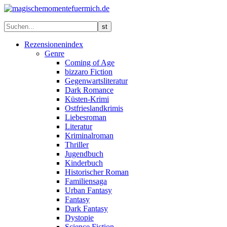
Rezensionenindex
Genre
Coming of Age
bizzaro Fiction
Gegenwartsliteratur
Dark Romance
Küsten-Krimi
Ostfrieslandkrimis
Liebesroman
Literatur
Kriminalroman
Thriller
Jugendbuch
Kinderbuch
Historischer Roman
Familiensaga
Urban Fantasy
Fantasy
Dark Fantasy
Dystopie
Science Fiction