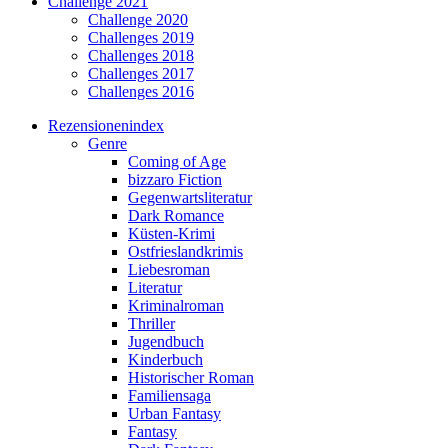
Challenge 2021
Challenge 2020
Challenges 2019
Challenges 2018
Challenges 2017
Challenges 2016
Rezensionenindex
Genre
Coming of Age
bizzaro Fiction
Gegenwartsliteratur
Dark Romance
Küsten-Krimi
Ostfrieslandkrimis
Liebesroman
Literatur
Kriminalroman
Thriller
Jugendbuch
Kinderbuch
Historischer Roman
Familiensaga
Urban Fantasy
Fantasy