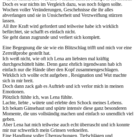
Doch es war nichts im Vergleich dazu, was noch folgen sollte.
Wochen voller Veränderungen, Geschehnisse die ihr alles
abverlangen und sie in Unsicherheit und Verzweiflung stürzen
lassen.
All ihre Kraft wird gefordert und teilweise habe ich wirklich
befürchtet, sie schafft es einfach nicht.
Sie geht daran zugrunde und verliert sich komplett.
Eine Begegnung die sie wie ein Blitzschlag trifft und mich vor eine
Zerreißprobe gestellt hat.
Ich weiß nicht, wie oft ich Lena am liebsten mal kräftig
durchgeschüttelt hätte. Denn ganz ehrlich irgendwann hab ich
einfach nur die Hände über den Kopf zusammengeschlagen.
Wirklich ich wollte echt aufgeben , Resignation und Wut machte
sich in mir breit.
Doch dann zack gab es Auftrieb und ich verlor mich in meinen
Emotionen.
Plötzlich fühlte ich, was Lena fühlte.
Lachte, liebte , wütete und erlebte den Schock meines Lebens.
Ich bekam Gänsehaut und spürte intensiv diese ganz besonderen
Momente, die uns vollständig machen und einfach so unendlich viel
geben.
Aber Lena hat mich teilweise auch echt überrascht und ich konnte
mir nur schwerlich mein Grinsen verkneifen.
Eine Handlung voller Überraschungen. Tiefschlägen und