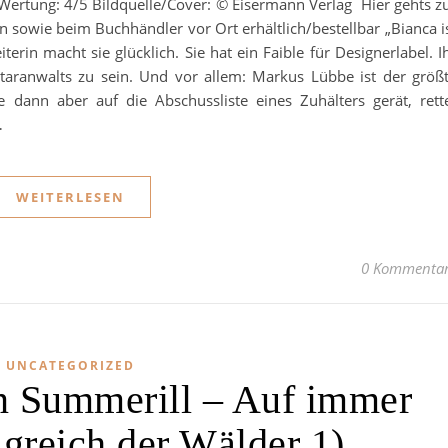
ertung: 4/5 Bildquelle/Cover: © Eisermann Verlag Hier gehts z
n sowie beim Buchhändler vor Ort erhältlich/bestellbar „Bianca i
eiterin macht sie glücklich. Sie hat ein Faible für Designerlabel. I
 Staranwalts zu sein. Und vor allem: Markus Lübbe ist der größ
e dann aber auf die Abschussliste eines Zuhälters gerät, rett
…
WEITERLESEN
0 Kommenta
UNCATEGORIZED
n Summerill – Auf immer
igreich der Wälder 1)