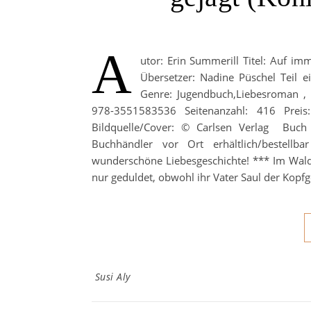
A
utor: Erin Summerill Titel: Auf imm
Übersetzer: Nadine Püschel Teil e
Genre: Jugendbuch,Liebesroman , F
978-3551583536 Seitenanzahl: 416 Prei
Bildquelle/Cover: © Carlsen Verlag Buc
Buchhändler vor Ort erhältlich/bestellb
wunderschöne Liebesgeschichte! *** Im Wald k
nur geduldet, obwohl ihr Vater Saul der Kopfg
Susi Aly