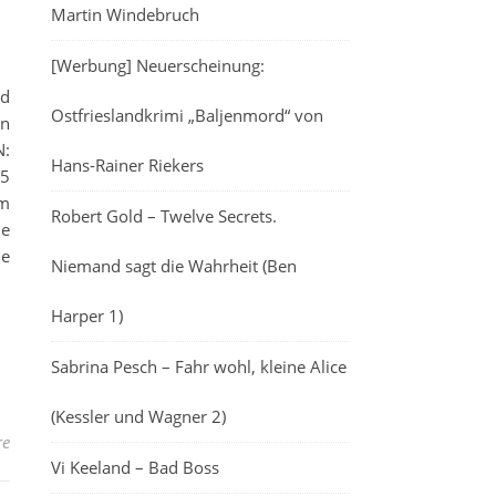
Martin Windebruch
[Werbung] Neuerscheinung:
ed
Ostfrieslandkrimi „Baljenmord“ von
en
N:
Hans-Rainer Riekers
/5
im
Robert Gold – Twelve Secrets.
ne
ie
Niemand sagt die Wahrheit (Ben
Harper 1)
Sabrina Pesch – Fahr wohl, kleine Alice
(Kessler und Wagner 2)
re
Vi Keeland – Bad Boss