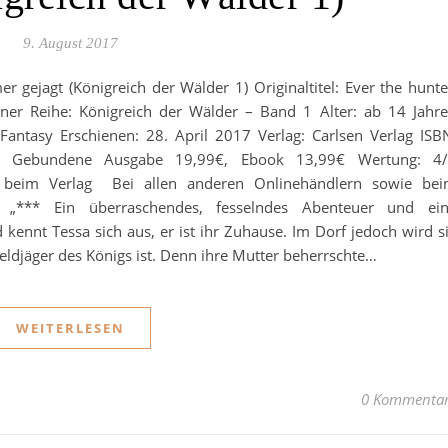
9. August 2017
er gejagt (Königreich der Wälder 1) Originaltitel: Ever the hunt
iner Reihe: Königreich der Wälder – Band 1 Alter: ab 14 Jahr
antasy Erschienen: 28. April 2017 Verlag: Carlsen Verlag ISB
s: Gebundene Ausgabe 19,99€, Ebook 13,99€ Wertung: 4
h beim Verlag Bei allen anderen Onlinehändlern sowie be
ar „*** Ein überraschendes, fesselndes Abenteuer und ei
ennt Tessa sich aus, er ist ihr Zuhause. Im Dorf jedoch wird s
eldjäger des Königs ist. Denn ihre Mutter beherrschte…
WEITERLESEN
0 Kommenta