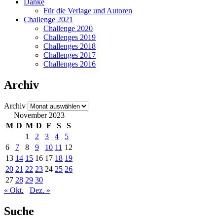
Danke
Für die Verlage und Autoren
Challenge 2021
Challenge 2020
Challenges 2019
Challenges 2018
Challenges 2017
Challenges 2016
Archiv
Archiv
November 2023
M
D
M
D
F
S
S
1
2
3
4
5
6
7
8
9
10
11
12
13
14
15
16
17
18
19
20
21
22
23
24
25
26
27
28
29
30
« Okt.
Dez. »
Suche