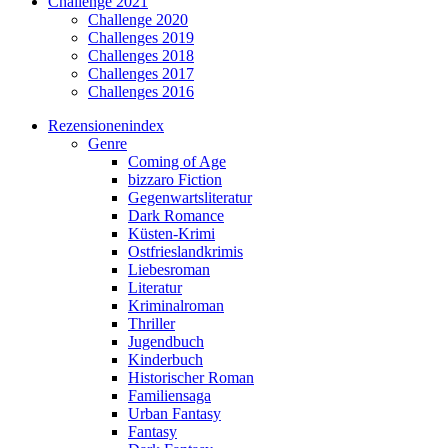
Challenge 2021
Challenge 2020
Challenges 2019
Challenges 2018
Challenges 2017
Challenges 2016
Rezensionenindex
Genre
Coming of Age
bizzaro Fiction
Gegenwartsliteratur
Dark Romance
Küsten-Krimi
Ostfrieslandkrimis
Liebesroman
Literatur
Kriminalroman
Thriller
Jugendbuch
Kinderbuch
Historischer Roman
Familiensaga
Urban Fantasy
Fantasy