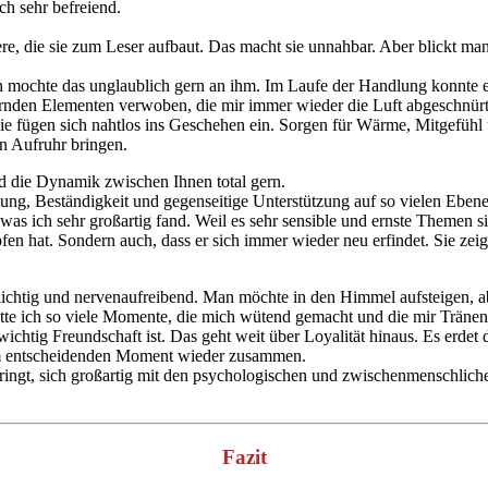
ch sehr befreiend.
re, die sie zum Leser aufbaut. Das macht sie unnahbar. Aber blickt man 
 Ich mochte das unglaublich gern an ihm. Im Laufe der Handlung konnte
ernden Elementen verwoben, die mir immer wieder die Luft abgeschnür
 Sie fügen sich nahtlos ins Geschehen ein. Sorgen für Wärme, Mitgefüh
n Aufruhr bringen.
und die Dynamik zwischen Ihnen total gern.
eilung, Beständigkeit und gegenseitige Unterstützung auf so vielen Eben
as ich sehr großartig fand. Weil es sehr sensible und ernste Themen sin
fen hat. Sondern auch, dass er sich immer wieder neu erfindet. Sie zei
chichtig und nervenaufreibend. Man möchte in den Himmel aufsteigen, ab
atte ich so viele Momente, die mich wütend gemacht und die mir Tränen
 wichtig Freundschaft ist. Das geht weit über Loyalität hinaus. Es erdet 
h im entscheidenden Moment wieder zusammen.
ngt, sich großartig mit den psychologischen und zwischenmenschlichen
Fazit