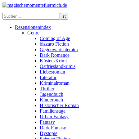
Rezensionenindex
Genre
Coming of Age
bizzaro Fiction
Gegenwartsliteratur
Dark Romance
Küsten-Krimi
Ostfrieslandkrimis
Liebesroman
Literatur
Kriminalroman
Thriller
Jugendbuch
Kinderbuch
Historischer Roman
Familiensaga
Urban Fantasy
Fantasy
Dark Fantasy
Dystopie
Science Fiction