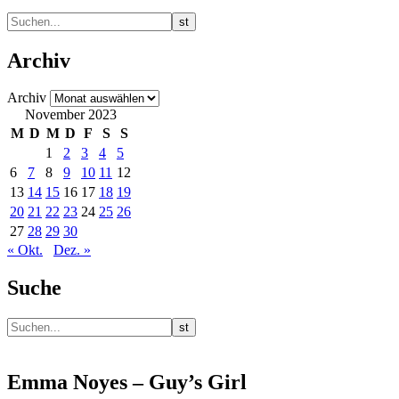
Archiv
Archiv
November 2023
M
D
M
D
F
S
S
1
2
3
4
5
6
7
8
9
10
11
12
13
14
15
16
17
18
19
20
21
22
23
24
25
26
27
28
29
30
« Okt.
Dez. »
Suche
Emma Noyes – Guy’s Girl