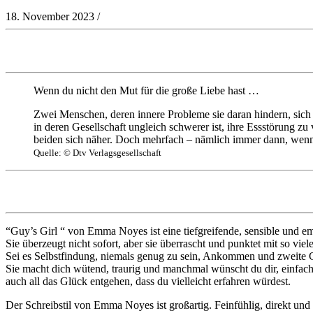
18. November 2023
/
Wenn du nicht den Mut für die große Liebe hast …
Zwei Menschen, deren innere Probleme sie daran hindern, sich 
in deren Gesellschaft ungleich schwerer ist, ihre Essstörung z
beiden sich näher. Doch mehrfach – nämlich immer dann, wenn
Quelle: © Dtv Verlagsgesellschaft
“Guy’s Girl “ von Emma Noyes ist eine tiefgreifende, sensible und em
Sie überzeugt nicht sofort, aber sie überrascht und punktet mit so vi
Sei es Selbstfindung, niemals genug zu sein, Ankommen und zweite Ch
Sie macht dich wütend, traurig und manchmal wünscht du dir, einfach
auch all das Glück entgehen, dass du vielleicht erfahren würdest.
Der Schreibstil von Emma Noyes ist großartig. Feinfühlig, direkt und 