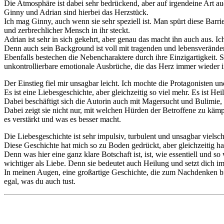
Die Atmosphäre ist dabei sehr bedrückend, aber auf irgendeine Art au
Ginny und Adrian sind hierbei das Herzstück.
Ich mag Ginny, auch wenn sie sehr speziell ist. Man spürt diese Barrie
und zerbrechlicher Mensch in ihr steckt.
Adrian ist sehr in sich gekehrt, aber genau das macht ihn auch aus.
Denn auch sein Background ist voll mit tragenden und lebensveränd
Ebenfalls bestechen die Nebencharaktere durch ihre Einzigartigkeit.
unkontrollierbare emotionale Ausbrüche, die das Herz immer wieder i
Der Einstieg fiel mir unsagbar leicht. Ich mochte die Protagonisten 
Es ist eine Liebesgeschichte, aber gleichzeitig so viel mehr. Es ist H
Dabei beschäftigt sich die Autorin auch mit Magersucht und Bulimie, w
Dabei zeigt sie nicht nur, mit welchen Hürden der Betroffene zu kämp
es verstärkt und was es besser macht.
Die Liebesgeschichte ist sehr impulsiv, turbulent und unsagbar viels
Diese Geschichte hat mich so zu Boden gedrückt, aber gleichzeitig h
Denn was hier eine ganz klare Botschaft ist, ist, wie essentiell und so
wichtiger als Liebe. Denn sie bedeutet auch Heilung und setzt dic
In meinen Augen, eine großartige Geschichte, die zum Nachdenken bri
egal, was du auch tust.