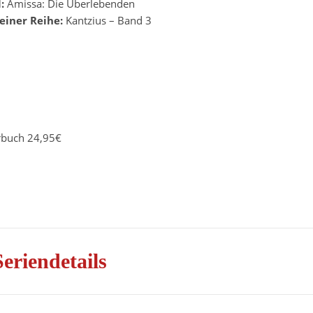
l:
Amissa: Die Überlebenden
 einer Reihe:
Kantzius – Band 3
rbuch 24,95€
Seriendetails