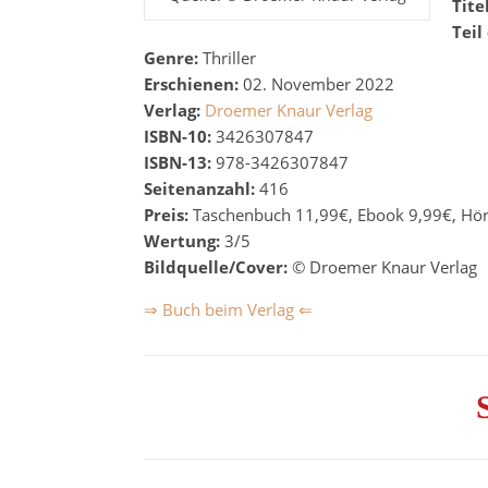
Tite
Teil
Genre:
Thriller
Erschienen:
0
2. November 2022
Verlag:
Droemer Knaur Verlag
ISBN-10:
3426307847
ISBN-13:
978-3426307847
Seitenanzahl:
416
Preis:
Taschenbuch 11,99€, Ebook 9,99€, Hö
Wertung:
3/5
Bildquelle/Cover:
© Droemer Knaur Verlag
⇒ Buch beim Verlag ⇐