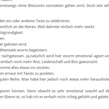
eineswegs ohne Blessuren vonstatten gehen wird. Doch wie se
en ein oder anderen Twist zu zelebrieren.
irklich an die Nieren. Weil dahinter einfach mehr steckt.
Abgründigkeit.
en.
ier geboten wird.
dthematik enorm begeistern.
 nachgelassen. Ja,natürlich wird hier enorm emotional agiert u
 einfach noch mehr Wut, Leidenschaft und Biss gewünscht.
komme alles etwas ins stocken.
m erneut mit Twists zu punkten.
h guten Reihe. Man hätte hier jedoch noch etwas mehr heraushol
spüren können. Denn obwohl es sehr emotional sowohl auf d
 Ebene ist, so hab ich es einfach nicht richtig gefühlt und gelebt