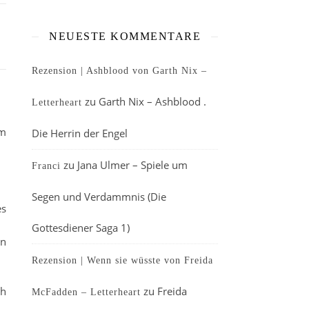
NEUESTE KOMMENTARE
Rezension | Ashblood von Garth Nix –
zu
Garth Nix – Ashblood .
Letterheart
am
Die Herrin der Engel
zu
Jana Ulmer – Spiele um
Franci
Segen und Verdammnis (Die
es
Gottesdiener Saga 1)
in
Rezension | Wenn sie wüsste von Freida
ch
zu
Freida
McFadden – Letterheart