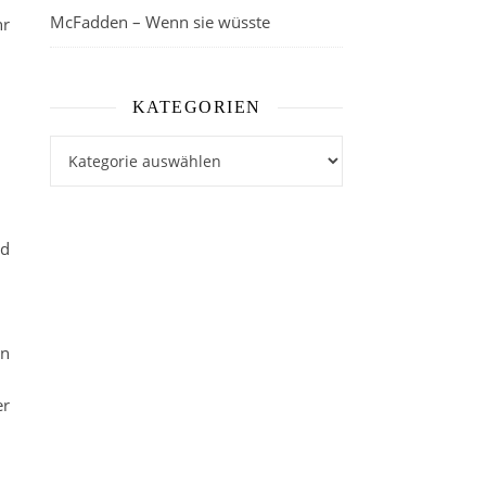
McFadden – Wenn sie wüsste
hr
KATEGORIEN
Kategorien
nd
en
er
.