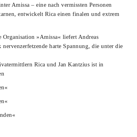
nter Amissa – eine nach vermissten Personen
arnen, entwickelt Rica einen finalen und extrem
e Organisation »Amissa« liefert Andreas
nervenzerfetzende harte Spannung, die unter die
ivatermittlern Rica und Jan Kantzius ist in
en
en«
en«
enden«