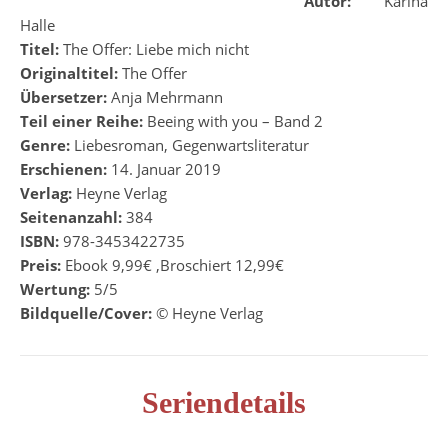
A
u
to
r
:
Karina
Halle
Titel:
The Offer: Liebe mich nicht
Originaltitel:
The Offer
Übersetzer:
Anja Mehrmann
Teil einer Reihe:
Beeing with you – Band 2
Genre:
Liebesroman, Gegenwartsliteratur
Erschienen:
14. Januar 2019
Verlag:
Heyne Verlag
Seitenanzahl:
384
ISBN:
978-3453422735
Preis:
Ebook 9,99€ ,Broschiert 12,99€
Wertung:
5/5
Bildquelle/Cover:
© Heyne Verlag
Seriendetails