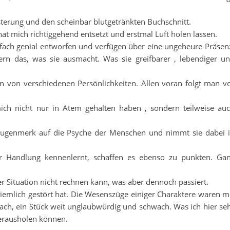
lsterung und den scheinbar blutgetränkten Buchschnitt.
 hat mich richtiggehend entsetzt und erstmal Luft holen lassen.
einfach genial entworfen und verfügen über eine ungeheure Präsen
dern das, was sie ausmacht. Was sie greifbarer , lebendiger u
en von verschiedenen Persönlichkeiten. Allen voran folgt man v
mich nicht nur in Atem gehalten haben , sondern teilweise au
 Augenmerk auf die Psyche der Menschen und nimmt sie dabei 
 Handlung kennenlernt, schaffen es ebenso zu punkten. Ga
r Situation nicht rechnen kann, was aber dennoch passiert.
ziemlich gestört hat. Die Wesenszüge einiger Charaktere waren m
flach, ein Stück weit unglaubwürdig und schwach. Was ich hier se
erausholen können.