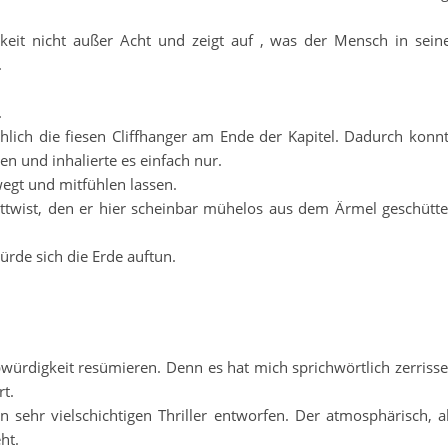
keit nicht außer Acht und zeigt auf , was der Mensch in sein
.
.
lich die fiesen Cliffhanger am Ende der Kapitel. Dadurch konn
n und inhalierte es einfach nur.
egt und mitfühlen lassen.
ttwist, den er hier scheinbar mühelos aus dem Ärmel geschütte
würde sich die Erde auftun.
bwürdigkeit resümieren. Denn es hat mich sprichwörtlich zerriss
t.
en sehr vielschichtigen Thriller entworfen. Der atmosphärisch, a
ht.