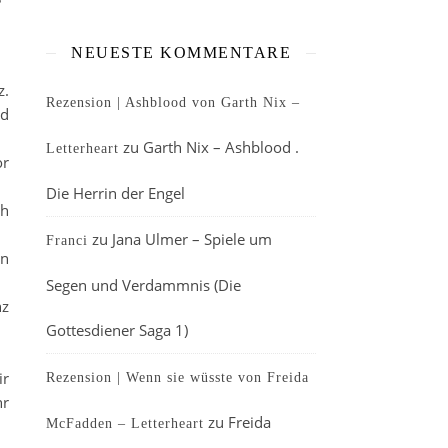
NEUESTE KOMMENTARE
z.
Rezension | Ashblood von Garth Nix –
nd
zu
Garth Nix – Ashblood .
Letterheart
or
Die Herrin der Engel
ch
zu
Jana Ulmer – Spiele um
Franci
in
Segen und Verdammnis (Die
nz
Gottesdiener Saga 1)
ir
Rezension | Wenn sie wüsste von Freida
hr
zu
Freida
McFadden – Letterheart