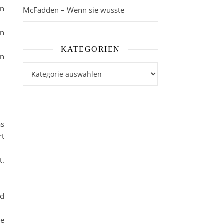
an
McFadden – Wenn sie wüsste
en
KATEGORIEN
in
Kategorien
as
rt
t.
nd
ge