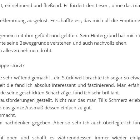
ht, einnehmend und fließend. Er fordert den Leser , ohne das m
 Beklemmung ausgelöst. Er schaffte es , das mich all die Emotion
ngemein mit ihm gefühlt und gelitten. Sein Hintergrund hat mich 
nte seine Beweggründe verstehen und auch nachvollziehen.
hm alles zu nehmen droht.
ippe stürzt?
e sehr wütend gemacht , ein Stück weit brachte ich sogar so etw
it die fand ich absolut interessant und faszinierend. Man erfäh
seine geschickten Schachzüge, fand ich sehr brilliant.
ausforderungen gestellt. Nicht nur das man Tills Schmerz erleb
d das ganze Ausmaß dessen einfach zu gut.
hmacht.
um nachdenken gegeben. Aber so sehr ich auch überlegte ich fa
ant oben und schafft es währenddessen immer wieder eini