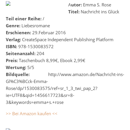
Autor:
Emma S. Rose
Titel:
Nachricht ins Glück
Teil einer Reihe:
/
Genre:
Liebesromane
Erschienen:
29.Februar 2016
Verlag:
CreateSpace Independent Publishing Platform
ISBN:
978-1530083572
Seitenanzahl:
204
Preis:
Taschenbuch 8,99€, Ebook 2,99€
Wertung:
5/5
Bildquelle:
http://www.amazon.de/Nachricht-ins-
Gl%C3%BCck-Emma-
Rose/dp/1530083575/ref=sr_1_3_twi_pap_2?
ie=UTF8&qid=1456617723&sr=8-
3&keywords=emma+s.+rose
>> Bei Amazon kaufen <<