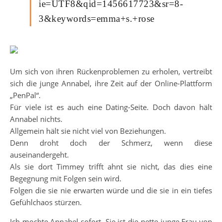
ie=UTF8&qid=1456617723&sr=8-
3&keywords=emma+s.+rose
Um sich von ihren Rückenproblemen zu erholen, vertreibt
sich die junge Annabel, ihre Zeit auf der Online-Plattform
„PenPal“.
Für viele ist es auch eine Dating-Seite. Doch davon hält
Annabel nichts.
Allgemein hält sie nicht viel von Beziehungen.
Denn droht doch der Schmerz, wenn diese
auseinandergeht.
Als sie dort Timmey trifft ahnt sie nicht, das dies eine
Begegnung mit Folgen sein wird.
Folgen die sie nie erwarten würde und die sie in ein tiefes
Gefühlchaos stürzen.
Ich mochte Annabel sofort. Sie ist die nette junge Frau von