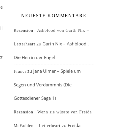
te
NEUESTE KOMMENTARE
ll
Rezension | Ashblood von Garth Nix –
zu
Garth Nix – Ashblood .
Letterheart
er
Die Herrin der Engel
zu
Jana Ulmer – Spiele um
Franci
Segen und Verdammnis (Die
Gottesdiener Saga 1)
Rezension | Wenn sie wüsste von Freida
zu
Freida
McFadden – Letterheart