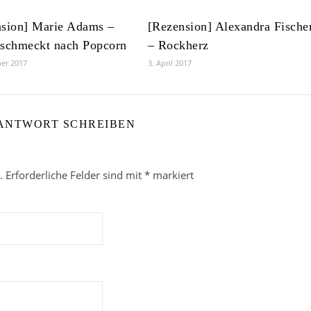
nsion] Marie Adams –
[Rezension] Alexandra Fische
 schmeckt nach Popcorn
– Rockherz
er 2017
3. April 2017
 ANTWORT SCHREIBEN
.
Erforderliche Felder sind mit
*
markiert