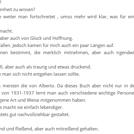
?
genheit zu wissen?
e weiter man fortschreitet , umso mehr wird klar, was für ei
emacht.
, aber auch von Glück und Hoffnung.
efallen. Jedoch kamen für mich auch ein paar Längen auf.
nen bestimmt, die merklich mitnehmen, aber auch irgendw
, aber auch als traurig und etwas drückend.
e man sich nicht entgehen lassen sollte.
m meisten die von Alberto. Da dieses Buch aber nicht nur in d
m von 1931-1937 lernt man auch verschiedene wichtige Person
 eigene Art und Weise mitgenommen haben.
 macht sie einfach lebendiger.
ts gut nachvollziehbar gestaltet.
end und fließend, aber auch mitreißend gehalten.