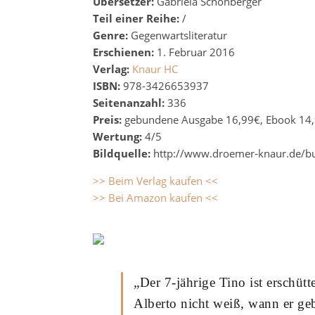
Übersetzer:
Gabriela Schönberger
Teil einer Reihe:
/
Genre:
Gegenwartsliteratur
Erschienen:
1. Februar 2016
Verlag:
Knaur HC
ISBN:
978-3426653937
Seitenanzahl:
336
Preis:
gebundene Ausgabe 16,99€, Ebook 14
Wertung:
4/5
Bildquelle:
http://www.droemer-knaur.de/bu
>> Beim Verlag kaufen <<
>> Bei Amazon kaufen <<
„Der 7-jährige Tino ist erschütte
Alberto nicht weiß, wann er geb