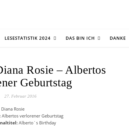
LESESTATISTIK 2024
DAS BIN ICH
DANKE
Diana Rosie – Albertos
ener Geburtstag
27. Februar 2016
:
Diana Rosie
:
Albertos verlorener Geburtstag
naltitel:
Alberto´s Birthday