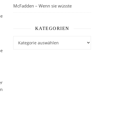
McFadden – Wenn sie wüsste
ne
KATEGORIEN
Kategorien
ie
er
en