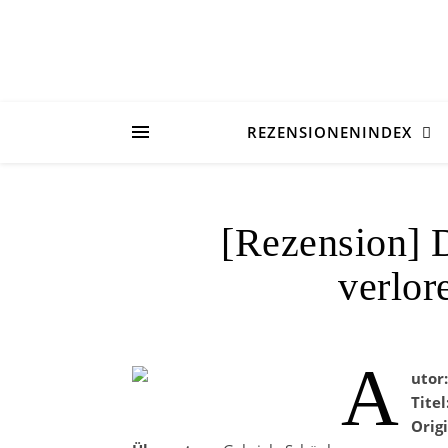
REZENSIONENINDEX
[Rezension] 
verlor
A
utor
Titel
Origi