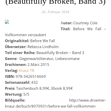
(Beautifully Broken, Band 3)
26. Februar 2016
Autor:
Courtney Cole
Titel:
Before We Fall –
Vollkommen verzaubert
Originaltitel:
Before We Fall
Übersetzer:
Rebecca Lindholm
Teil einer Reihe:
Beautifully Broken – Band 3
Genre:
Gegenwartsliteratur, Liebesromane
Erschienen:
2.März 2015
Verlag:
Knaur TB
ISBN:
978-3426516669
Seitenanzahl:
432
Preis:
Taschenbuch 8,99€, Ebook 8,99€
Wertung:
5/5
Bildquelle:
http://www.droemer-
knaur.de/buch/8070931/before-we-fall-vollkommen-