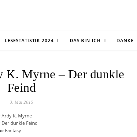
LESESTATISTIK 2024
DAS BIN ICH
DANKE
y K. Myrne – Der dunkle
Feind
3. Mai 2015
:
Ardy K. Myrne
:
Der dunkle Feind
e:
Fantasy