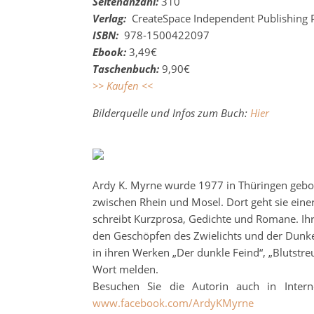
Seitenanzahl:
310
Verlag:
CreateSpace Independent Publishing P
ISBN:
978-1500422097
Ebook:
3,49€
Taschenbuch:
9,90€
>> Kaufen <<
Bilderquelle und Infos zum Buch:
Hier
Ardy K. Myrne wurde 1977 in Thüringen gebor
zwischen Rhein und Mosel. Dort geht sie eine
schreibt Kurzprosa, Gedichte und Romane. Ih
den Geschöpfen des Zwielichts und der Dunkel
in ihren Werken „Der dunkle Feind“, „Blutstre
Wort melden.
Besuchen Sie die Autorin auch in Inter
www.facebook.com/ArdyKMyrne