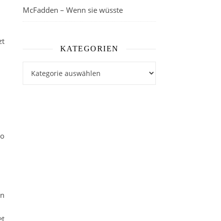
McFadden – Wenn sie wüsste
zt
KATEGORIEN
Kategorien
so
en
et