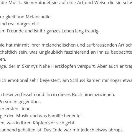
e Musik. Sie verbindet sie auf eine Art und Weise die sie selb
urigkeit und Melancholie.
nd real dargestellt.
um Freunde und ist ihr ganzes Leben lang traurig.
ie hat mir mit ihrer melancholischen und aufbrausenden Art se
schaftlich sein, was unglaublich faszinierend an ihr zu beobacht
zen.
unge, der in Skinnys Nähe Herzklopfen verspürt. Aber auch er trä
ich emotional sehr begeistert, am Schluss kamen mir sogar etw
n Leser zu fesseln und ihn in dieses Buch hineinzuziehen.
 Personen gegenüber.
er ersten Liebe.
agie der Musik und was Familie bedeutet.
n, was in ihren Köpfen vor sich geht.
pannend gehalten ist. Das Ende war mir jedoch etwas abrupt.