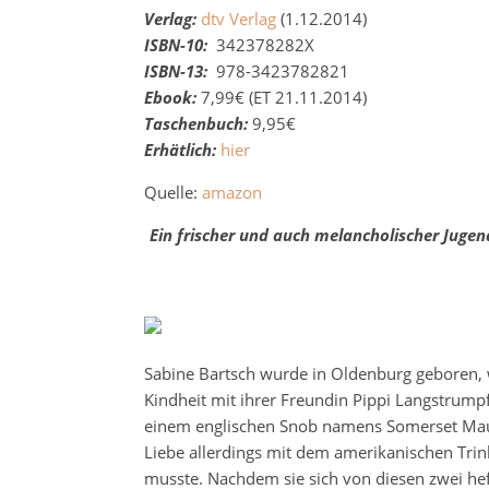
Verlag:
dtv Verlag
(1.12.2014)
ISBN-10:
342378282X
ISBN-13:
978-3423782821
Ebook:
7,99€ (ET 21.11.2014)
Taschenbuch:
9,95€
Erhätlich:
hier
Quelle:
amazon
Ein frischer und auch melancholischer Jugen
Sabine Bartsch wurde in Oldenburg geboren, 
Kindheit mit ihrer Freundin Pippi Langstrumpf
einem englischen Snob namens Somerset Maug
Liebe allerdings mit dem amerikanischen Tri
musste. Nachdem sie sich von diesen zwei he