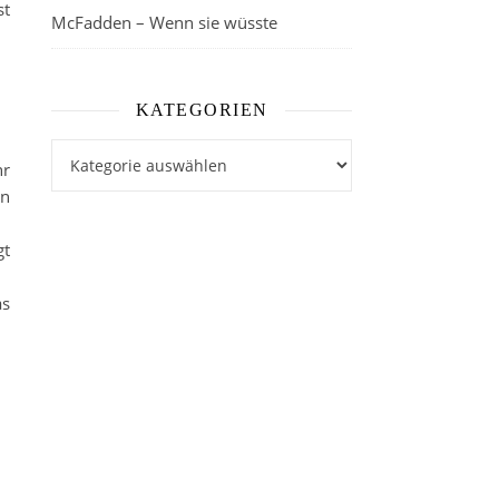
st
McFadden – Wenn sie wüsste
KATEGORIEN
Kategorien
hr
en
gt
as