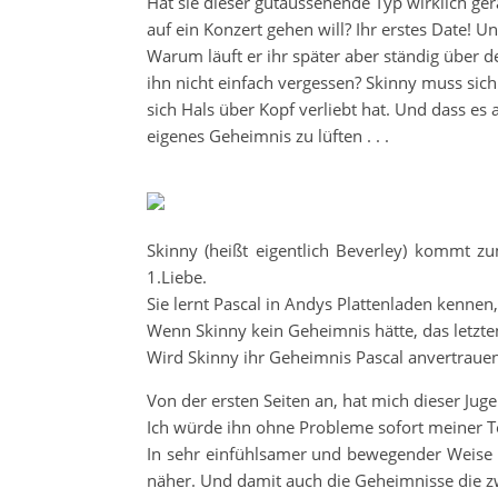
Hat sie dieser gutaussehende Typ wirklich ger
auf ein Konzert gehen will? Ihr erstes Date! 
Warum läuft er ihr später aber ständig über
ihn nicht einfach vergessen? Skinny muss sich
sich Hals über Kopf verliebt hat. Und dass es an
eigenes Geheimnis zu lüften . . .
Skinny (heißt eigentlich Beverley) kommt z
1.Liebe.
Sie lernt Pascal in Andys Plattenladen kennen,
Wenn Skinny kein Geheimnis hätte, das letzten
Wird Skinny ihr Geheimnis Pascal anvertraue
Von der ersten Seiten an, hat mich dieser Ju
Ich würde ihn ohne Probleme sofort meiner T
In sehr einfühlsamer und bewegender Weise b
näher. Und damit auch die Geheimnisse die z