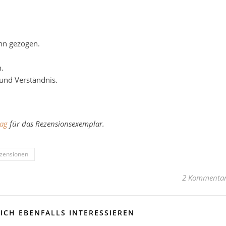
nn gezogen.
n.
 und Verständnis.
lag
für das Rezensionsexemplar.
zensionen
2 Kommenta
ICH EBENFALLS INTERESSIEREN