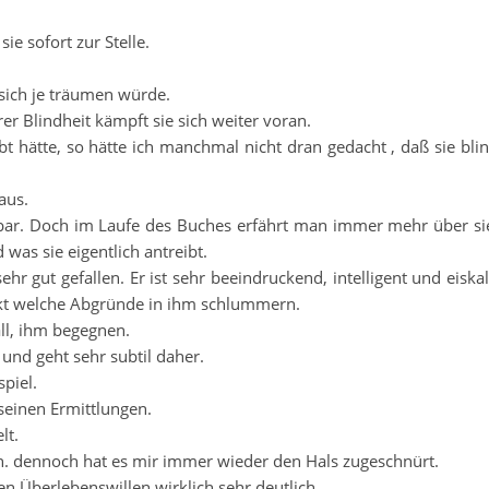
sie sofort zur Stelle.
 sich je träumen würde.
er Blindheit kämpft sie sich weiter voran.
 hätte, so hätte ich manchmal nicht dran gedacht , daß sie bli
aus.
bar. Doch im Laufe des Buches erfährt man immer mehr über si
as sie eigentlich antreibt.
hr gut gefallen. Er ist sehr beeindruckend, intelligent und eiskal
kt welche Abgründe in ihm schlummern.
ll, ihm begegnen.
und geht sehr subtil daher.
piel.
 seinen Ermittlungen.
lt.
n. dennoch hat es mir immer wieder den Hals zugeschnürt.
n Überlebenswillen wirklich sehr deutlich.