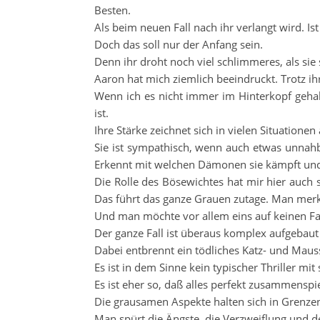
Besten.
Als beim neuen Fall nach ihr verlangt wird. Ist 
Doch das soll nur der Anfang sein.
Denn ihr droht noch viel schlimmeres, als sie
Aaron hat mich ziemlich beeindruckt. Trotz ihr
Wenn ich es nicht immer im Hinterkopf gehabt
ist.
Ihre Stärke zeichnet sich in vielen Situationen 
Sie ist sympathisch, wenn auch etwas unnah
Erkennt mit welchen Dämonen sie kämpft und w
Die Rolle des Bösewichtes hat mir hier auch se
Das führt das ganze Grauen zutage. Man mer
Und man möchte vor allem eins auf keinen Fa
Der ganze Fall ist überaus komplex aufgebaut 
Dabei entbrennt ein tödliches Katz- und Mauss
Es ist in dem Sinne kein typischer Thriller mit
Es ist eher so, daß alles perfekt zusammenspie
Die grausamen Aspekte halten sich in Grenze
Man spürt die Ängste, die Verzweiflung und de