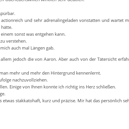
spürbar.
 actionreich und sehr adrenalingeladen vonstatten und wartet m
 hätte.
a einem sonst was entgehen kann.
 zu verstehen.
r mich auch mal Längen gab.
r allem jedoch die von Aaron. Aber auch von der Tätersicht erfäh
ß man mehr und mehr den Hintergrund kennenlernt.
ufolge nachzuvollziehen.
en. Einige von Ihnen konnte ich richtig ins Herz schließen.
ge.
ls etwas stakkatohaft, kurz und präzise. Mir hat das persönlich se