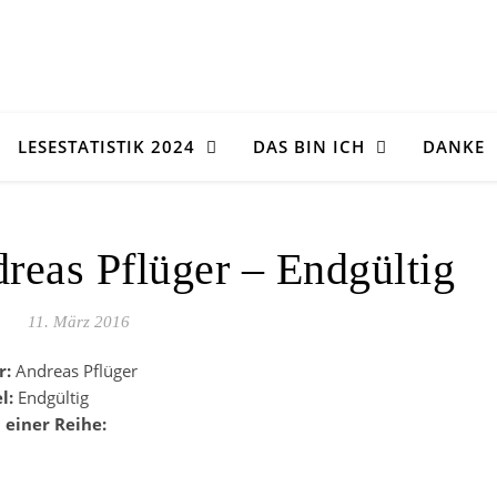
LESESTATISTIK 2024
DAS BIN ICH
DANKE
reas Pflüger – Endgültig
11. März 2016
r:
Andreas Pflüger
el:
Endgültig
l einer Reihe: