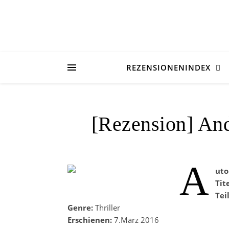
REZENSIONENINDEX
[Rezension] And
A
uto
Tit
Tei
Genre:
Thriller
Erschienen:
7.März 2016