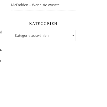
McFadden – Wenn sie wüsste
KATEGORIEN
nd
Kategorien
e.
t.