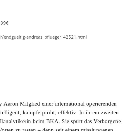
,99€
/endgueltig-andreas_pflueger_42521.html
y Aaron Mitglied einer international operierenden
telligent, kampferprobt, effektiv. In ihrem zweiten
Fallanalytikerin beim BKA. Sie spürt das Verborgene
Worten zu tasten – denn seit einem misslungenen