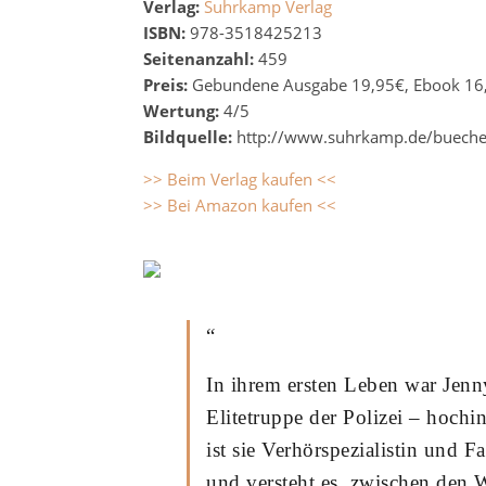
Verlag:
Suhrkamp Verlag
ISBN:
978-3518425213
Seitenanzahl:
459
Preis:
Gebundene Ausgabe 19,95€, Ebook 16
Wertung:
4/5
Bildquelle:
http://www.suhrkamp.de/buecher
>> Beim Verlag kaufen <<
>> Bei Amazon kaufen <<
“
In ihrem ersten Leben war Jenn
Elitetruppe der Polizei – hochin
ist sie Verhörspezialistin und 
und versteht es, zwischen den 