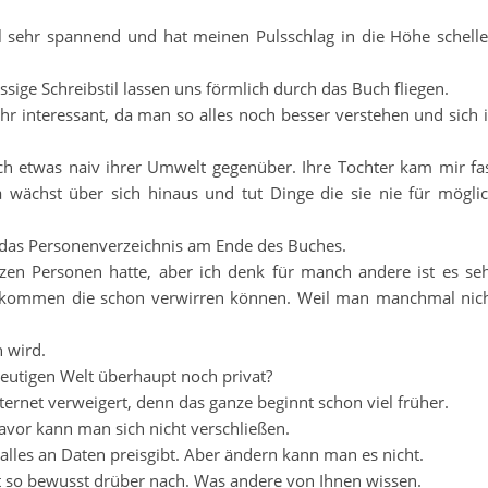
sehr spannend und hat meinen Pulsschlag in die Höhe schell
üssige Schreibstil lassen uns förmlich durch das Buch fliegen.
hr interessant, da man so alles noch besser verstehen und sich 
.
ch etwas naiv ihrer Umwelt gegenüber. Ihre Tochter kam mir fa
a wächst über sich hinaus und tut Dinge die sie nie für mögli
 das Personenverzeichnis am Ende des Buches.
zen Personen hatte, aber ich denk für manch andere ist es se
 vorkommen die schon verwirren können. Weil man manchmal nic
 wird.
 heutigen Welt überhaupt noch privat?
ternet verweigert, denn das ganze beginnt schon viel früher.
 davor kann man sich nicht verschließen.
lles an Daten preisgibt. Aber ändern kann man es nicht.
t so bewusst drüber nach. Was andere von Ihnen wissen.