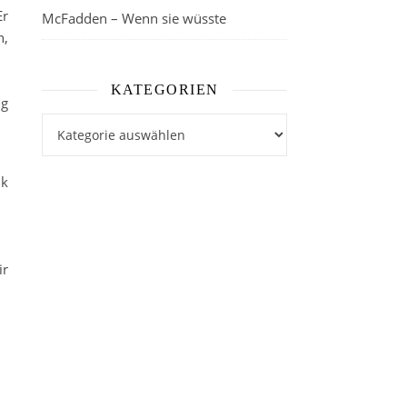
Er
McFadden – Wenn sie wüsste
n,
KATEGORIEN
ig
Kategorien
ik
ir