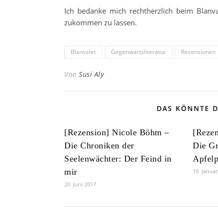
Ich bedanke mich rechtherzlich beim Blanva
zukommen zu lassen.
Blanvalet
Gegenwartsliteratur
Rezensionen
Von
Susi Aly
DAS KÖNNTE D
[Rezension] Nicole Böhm –
[Reze
Die Chroniken der
Die G
Seelenwächter: Der Feind in
Apfelp
mir
19. Janua
20. Juni 2017