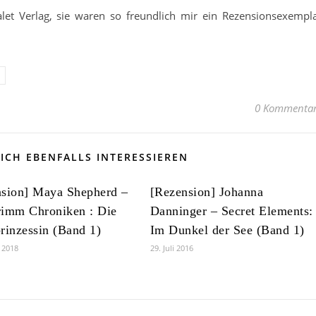
let Verlag, sie waren so freundlich mir ein Rezensionsexempl
0 Kommenta
ICH EBENFALLS INTERESSIEREN
nsion] Maya Shepherd –
[Rezension] Johanna
rimm Chroniken : Die
Danninger – Secret Elements:
rinzessin (Band 1)
Im Dunkel der See (Band 1)
r 2018
29. Juli 2016