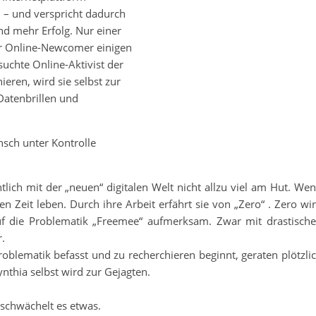
 – und verspricht dadurch
nd mehr Erfolg. Nur einer
er Online-Newcomer einigen
uchte Online-Aktivist der
ieren, wird sie selbst zur
Datenbrillen und
sch unter Kontrolle
ntlich mit der „neuen“ digitalen Welt nicht allzu viel am Hut. We
n Zeit leben. Durch ihre Arbeit erfährt sie von „Zero“ . Zero wi
uf die Problematik „Freemee“ aufmerksam. Zwar mit drastisch
r.
roblematik befasst und zu recherchieren beginnt, geraten plötzli
ynthia selbst wird zur Gejagten.
 schwächelt es etwas.