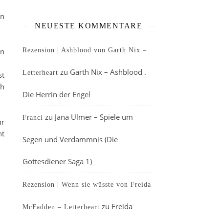
en
NEUESTE KOMMENTARE
in
Rezension | Ashblood von Garth Nix –
zu
Garth Nix – Ashblood .
Letterheart
st
ch
Die Herrin der Engel
zu
Jana Ulmer – Spiele um
Franci
hr
ht
Segen und Verdammnis (Die
Gottesdiener Saga 1)
Rezension | Wenn sie wüsste von Freida
zu
Freida
McFadden – Letterheart