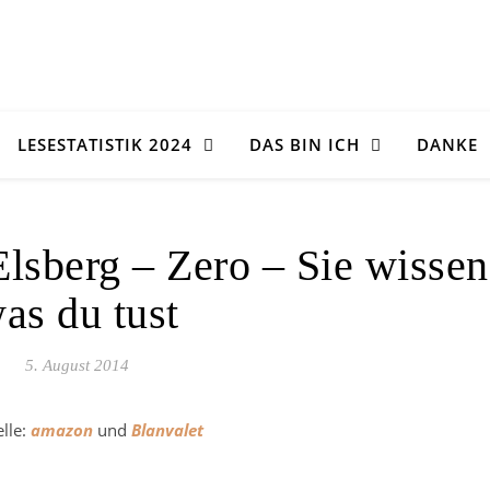
LESESTATISTIK 2024
DAS BIN ICH
DANKE
lsberg – Zero – Sie wissen
as du tust
5. August 2014
lle:
amazon
und
Blanvalet