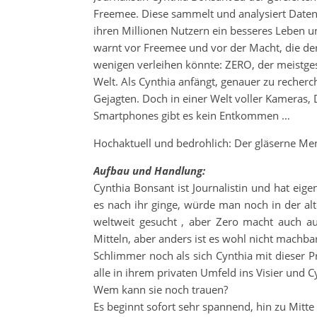
Freemee. Diese sammelt und analysiert Daten
ihren Millionen Nutzern ein besseres Leben u
warnt vor Freemee und vor der Macht, die d
wenigen verleihen könnte: ZERO, der meistges
Welt. Als Cynthia anfängt, genauer zu recherch
Gejagten. Doch in einer Welt voller Kameras, 
Smartphones gibt es kein Entkommen …
Hochaktuell und bedrohlich: Der gläserne Men
Aufbau und Handlung:
Cynthia Bonsant ist Journalistin und hat eige
es nach ihr ginge, würde man noch in der alte
weltweit gesucht , aber Zero macht auch a
Mitteln, aber anders ist es wohl nicht machba
Schlimmer noch als sich Cynthia mit dieser P
alle in ihrem privaten Umfeld ins Visier und C
Wem kann sie noch trauen?
Es beginnt sofort sehr spannend, hin zu Mitte