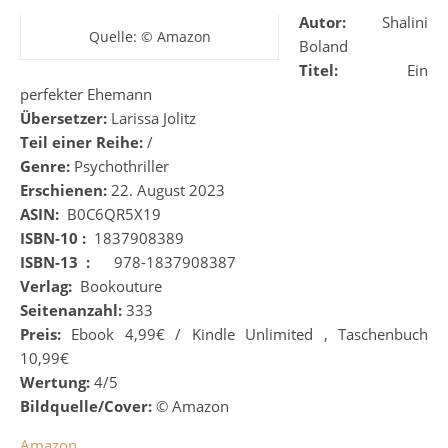
Autor:
Shalini
Quelle: © Amazon
Boland
Titel:
Ein
perfekter Ehemann
Übersetzer:
Larissa Jolitz
Teil einer Reihe:
/
Genre:
Psychothriller
Erschienen:
22. August 2023
ASIN:
‎
B0C6QR5X19
ISBN-10 :
‎
1837908389
ISBN-13 ‏ :
‎
‎
‎
‎
‎
978-1837908387
Verlag:
‎
Bookouture
Seitenanzahl:
333
Preis:
Ebook 4,99€ / Kindle Unlimited , Taschenbuch
10,99€
Wertung:
4/5
Bildquelle/Cover:
©
Amazon
Amazon