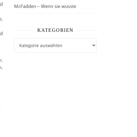
nd
McFadden – Wenn sie wüsste
o,
KATEGORIEN
nd
Kategorien
n.
n.