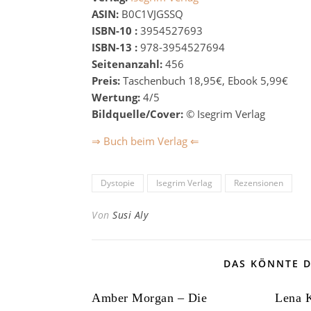
ASIN:
B0C1VJGSSQ
ISBN-10 :
3954527693
ISBN-13 :
978-3954527694
Seitenanzahl:
456
Preis:
Taschenbuch 18,95€, Ebook 5,99€
Wertung:
4/5
Bildquelle/Cover:
© Isegrim Verlag
⇒ Buch beim Verlag ⇐
Dystopie
Isegrim Verlag
Rezensionen
Von
Susi Aly
DAS KÖNNTE D
Amber Morgan – Die
Lena K