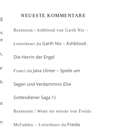
NEUESTE KOMMENTARE
ig
Rezension | Ashblood von Garth Nix –
es
re
zu
Garth Nix – Ashblood .
Letterheart
h,
Die Herrin der Engel
ar
zu
Jana Ulmer – Spiele um
Franci
ch
Segen und Verdammnis (Die
Gottesdiener Saga 1)
nt
Rezension | Wenn sie wüsste von Freida
en
zu
Freida
McFadden – Letterheart