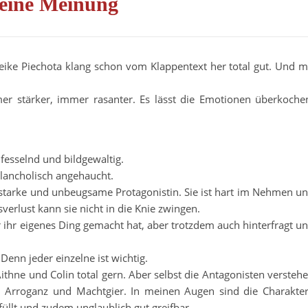
eine Meinung
eike Piechota klang schon vom Klappentext her total gut. Und m
mer stärker, immer rasanter. Es lässt die Emotionen überkoche
, fesselnd und bildgewaltig.
lancholisch angehaucht.
 starke und unbeugsame Protagonistin. Sie ist hart im Nehmen u
sverlust kann sie nicht in die Knie zwingen.
r ihr eigenes Ding gemacht hat, aber trotzdem auch hinterfragt u
Denn jeder einzelne ist wichtig.
thne und Colin total gern. Aber selbst die Antagonisten versteh
t, Arroganz und Machtgier. In meinen Augen sind die Charakte
füllt und zudem unglaublich gut greifbar.