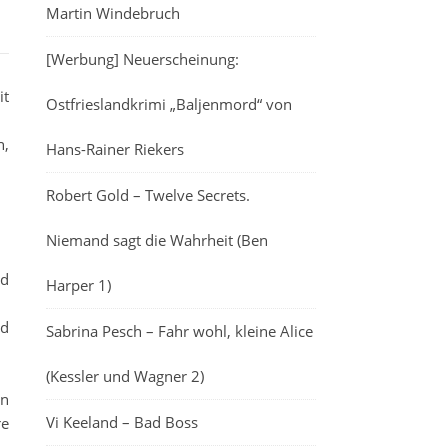
Martin Windebruch
[Werbung] Neuerscheinung:
it
Ostfrieslandkrimi „Baljenmord“ von
n,
Hans-Rainer Riekers
Robert Gold – Twelve Secrets.
Niemand sagt die Wahrheit (Ben
nd
Harper 1)
nd
Sabrina Pesch – Fahr wohl, kleine Alice
(Kessler und Wagner 2)
en
Vi Keeland – Bad Boss
re