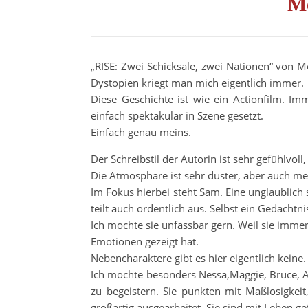
M
„RISE: Zwei Schicksale, zwei Nationen“ von M
Dystopien kriegt man mich eigentlich immer.
Diese Geschichte ist wie ein Actionfilm. Im
einfach spektakulär in Szene gesetzt.
Einfach genau meins.
Der Schreibstil der Autorin ist sehr gefühlvoll
Die Atmosphäre ist sehr düster, aber auch me
Im Fokus hierbei steht Sam. Eine unglaublich
teilt auch ordentlich aus. Selbst ein Gedächtni
Ich mochte sie unfassbar gern. Weil sie imme
Emotionen gezeigt hat.
Nebencharaktere gibt es hier eigentlich keine. 
Ich mochte besonders Nessa,Maggie, Bruce, Ai
zu begeistern. Sie punkten mit Maßlosigkei
großartig ausgearbeitet. Sie sind mit Leben ge