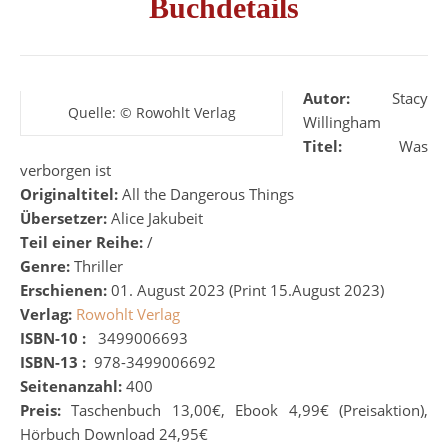
Buchdetails
Autor:
Stacy
Quelle: © Rowohlt Verlag
Willingham
Titel:
Was
verborgen ist
Originaltitel:
All the Dangerous Things
Übersetzer:
Alice Jakubeit
Teil einer Reihe:
/
Genre:
Thriller
Erschienen:
01. August 2023 (Print 15.August 2023)
Verlag:
Rowohlt Verlag
ISBN-10 :
‎
‎
3499006693
ISBN-13 :
‎
978-3499006692
Seitenanzahl:
400
Preis:
Taschenbuch 13,00€, Ebook 4,99€ (Preisaktion),
Hörbuch Download 24,95€