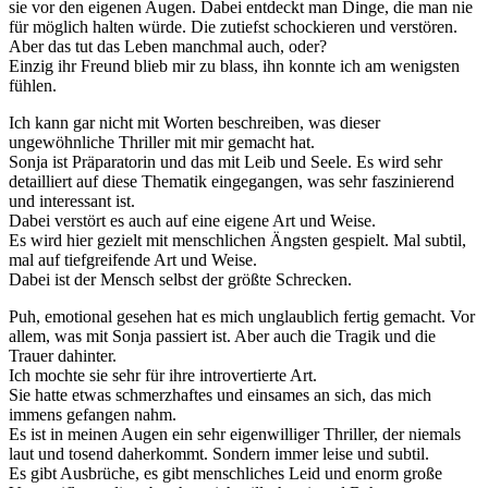
sie vor den eigenen Augen. Dabei entdeckt man Dinge, die man nie
für möglich halten würde. Die zutiefst schockieren und verstören.
Aber das tut das Leben manchmal auch, oder?
Einzig ihr Freund blieb mir zu blass, ihn konnte ich am wenigsten
fühlen.
Ich kann gar nicht mit Worten beschreiben, was dieser
ungewöhnliche Thriller mit mir gemacht hat.
Sonja ist Präparatorin und das mit Leib und Seele. Es wird sehr
detailliert auf diese Thematik eingegangen, was sehr faszinierend
und interessant ist.
Dabei verstört es auch auf eine eigene Art und Weise.
Es wird hier gezielt mit menschlichen Ängsten gespielt. Mal subtil,
mal auf tiefgreifende Art und Weise.
Dabei ist der Mensch selbst der größte Schrecken.
Puh, emotional gesehen hat es mich unglaublich fertig gemacht. Vor
allem, was mit Sonja passiert ist. Aber auch die Tragik und die
Trauer dahinter.
Ich mochte sie sehr für ihre introvertierte Art.
Sie hatte etwas schmerzhaftes und einsames an sich, das mich
immens gefangen nahm.
Es ist in meinen Augen ein sehr eigenwilliger Thriller, der niemals
laut und tosend daherkommt. Sondern immer leise und subtil.
Es gibt Ausbrüche, es gibt menschliches Leid und enorm große