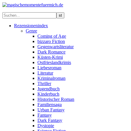
Rezensionenindex
Genre
Coming of Age
bizzaro Fiction
Gegenwartsliteratur
Dark Romance
Küsten-Krimi
Ostfrieslandkrimis
Liebesroman
Literatur
Kriminalroman
Thriller
Jugendbuch
Kinderbuch
Historischer Roman
Familiensaga
Urban Fantasy
Fantasy
Dark Fantasy
Dystopie
Science Fiction