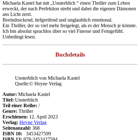
Michaela Kastel hat mit „Unsterblich “ einen Thriller zum Leben
erweckt, der nach Perfektion strebt und dabei die eigenen Dämonen
ans Licht zerrt.
Beeindruckend, tiefgreifend und unglaublich emotional.
Ein Thriller, der so viel mehr freigelegt, als es der Mensch je könnte.
Ich bin absolut sprachlos über so viel Finesse und Feingefühl.
Unbedingt lesen.
Buchdetails
Unsterblich von Michaela Kastel
Quelle:© Heyne Verlag
A
u
to
r
:
Michaela Kastel
Titel:
Unsterblich
Teil einer Reihe:
/
Genre:
Thriller
Erschienen:
12. April 2023
Verlag:
Heyne Verlag
Seitenanzahl:
368
ISBN 10:
‎
‎
3453427599
ISBN 13:
978-3453427594