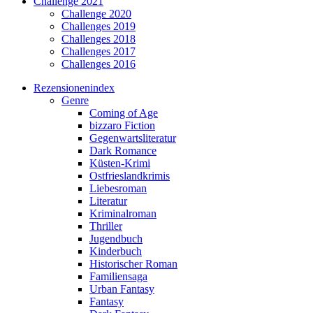
Challenge 2021
Challenge 2020
Challenges 2019
Challenges 2018
Challenges 2017
Challenges 2016
Rezensionenindex
Genre
Coming of Age
bizzaro Fiction
Gegenwartsliteratur
Dark Romance
Küsten-Krimi
Ostfrieslandkrimis
Liebesroman
Literatur
Kriminalroman
Thriller
Jugendbuch
Kinderbuch
Historischer Roman
Familiensaga
Urban Fantasy
Fantasy