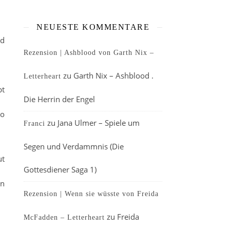
NEUESTE KOMMENTARE
nd
Rezension | Ashblood von Garth Nix –
zu
Garth Nix – Ashblood .
Letterheart
bt
Die Herrin der Engel
so
zu
Jana Ulmer – Spiele um
Franci
Segen und Verdammnis (Die
ut
Gottesdiener Saga 1)
en
Rezension | Wenn sie wüsste von Freida
zu
Freida
McFadden – Letterheart