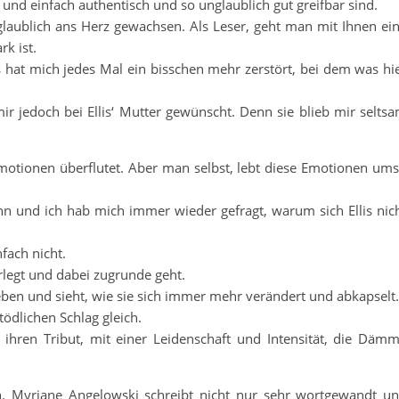
 und einfach authentisch und so unglaublich gut greifbar sind.
glaublich ans Herz gewachsen. Als Leser, geht man mit Ihnen ei
rk ist.
es hat mich jedes Mal ein bisschen mehr zerstört, bei dem was hi
mir jedoch bei Ellis‘ Mutter gewünscht. Denn sie blieb mir selts
 Emotionen überflutet. Aber man selbst, lebt diese Emotionen um
nn und ich hab mich immer wieder gefragt, warum sich Ellis nic
fach nicht.
erlegt und dabei zugrunde geht.
ben und sieht, wie sie sich immer mehr verändert und abkapselt.
ödlichen Schlag gleich.
 ihren Tribut, mit einer Leidenschaft und Intensität, die Däm
. Myriane Angelowski schreibt nicht nur sehr wortgewandt u