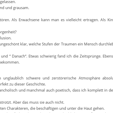
gelassen.
ernd und grausam.
tören. Als Erwachsene kann man es vielleicht ertragen. Als Ki
rgenheit?
lusion.
 ungeschönt klar, welche Stufen der Traumen ein Mensch durchle
 und “ Danach“. Etwas schwierig fand ich die Zeitsprünge. Eben
t bekommen.
 unglaublich schwere und zerstörerische Atmosphäre absol
fekt zu dieser Geschichte.
melancholisch und manchmal auch poetisch, dass ich komplett in d
strotzt. Aber das muss sie auch nicht.
eten Charakteren, die beschäftigen und unter die Haut gehen.