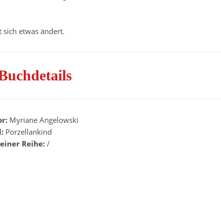
 sich etwas ändert.
Buchdetails
or:
Myriane Angelowski
l:
Porzellankind
 einer Reihe:
/