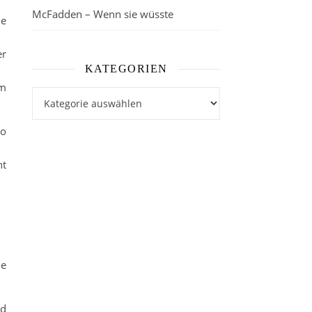
McFadden – Wenn sie wüsste
ne
er
KATEGORIEN
am
Kategorien
so
ht
me
nd