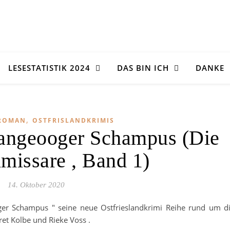
LESESTATISTIK 2024
DAS BIN ICH
DANKE
,
ROMAN
OSTFRISLANDKRIMIS
angeooger Schampus (Die
missare , Band 1)
14. Oktober 2020
ger Schampus " seine neue Ostfrieslandkrimi Reihe rund um d
et Kolbe und Rieke Voss .