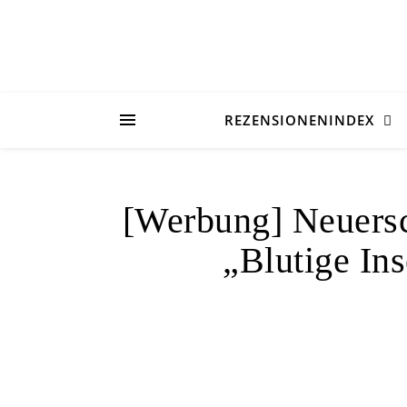
REZENSIONENINDEX
[Werbung] Neuersc
„Blutige In