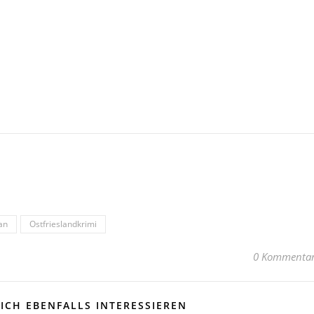
an
Ostfrieslandkrimi
0 Kommenta
ICH EBENFALLS INTERESSIEREN