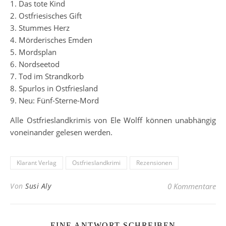
1. Das tote Kind
2. Ostfriesisches Gift
3. Stummes Herz
4. Mörderisches Emden
5. Mordsplan
6. Nordseetod
7. Tod im Strandkorb
8. Spurlos in Ostfriesland
9. Neu: Fünf-Sterne-Mord
Alle Ostfrieslandkrimis von Ele Wolff können unabhängig
voneinander gelesen werden.
Klarant Verlag
Ostfrieslandkrimi
Rezensionen
Von
Susi Aly
0 Kommentare
EINE ANTWORT SCHREIBEN