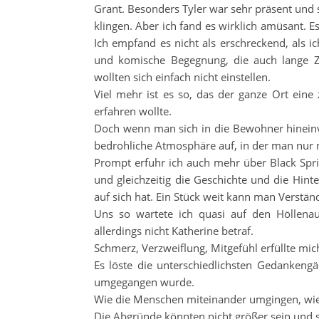
Grant. Besonders Tyler war sehr präsent und 
klingen. Aber ich fand es wirklich amüsant. 
Ich empfand es nicht als erschreckend, als i
und komische Begegnung, die auch lange Ze
wollten sich einfach nicht einstellen.
Viel mehr ist es so, das der ganze Ort eine
erfahren wollte.
Doch wenn man sich in die Bewohner hineinve
bedrohliche Atmosphäre auf, in der man nur 
Prompt erfuhr ich auch mehr über Black Spr
und gleichzeitig die Geschichte und die Hint
auf sich hat. Ein Stück weit kann man Verstän
Uns so wartete ich quasi auf den Höllena
allerdings nicht Katherine betraf.
Schmerz, Verzweiflung, Mitgefühl erfüllte mic
Es löste die unterschiedlichsten Gedanken
umgegangen wurde.
Wie die Menschen miteinander umgingen, wie si
Die Abgründe könnten nicht größer sein und so