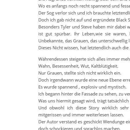
Wo es anfangs noch recht spannend und fesse
Der Sog verlor sich und ich brauchte letzten
Doch ich gab nicht auf und ergründete Black 
Besonders Tyler und Steve haben mir dabei wir
ist gut spürbar. Ihr Leben,wie sie waren
Unbekannte, das Grauen, das unterschwellig la
Dieses Nicht wissen, hat letztendlich auch di
Währendessen steigerte sich alles immer meh
Wahn, Besessenheit, Wut, Kaltblütigkeit.
Nur Grauen, stellte sich nicht wirklich ein.
Doch irgendwann wurde eine neue Ebene erreic
Es wurde spannend , explosiv und mystisch.
Ich begann hinter die Fassade zu sehen, zu ve
Was uns hiermit gesagt wird, trägt tatsächlich
Und obwohl ich diese Story wirklich seh
mitgerissen und immer weiterlesen lassen.
Der Autor verstand es geschickt Wendunge e
doch schockieren und sprachlos machen.