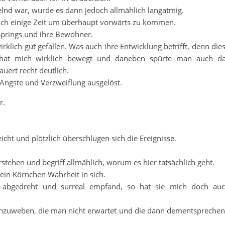
lnd war, wurde es dann jedoch allmählich langatmig.
dlich einige Zeit um überhaupt vorwärts zu kommen.
Springs und ihre Bewohner.
klich gut gefallen. Was auch ihre Entwicklung betrifft, denn die
, hat mich wirklich bewegt und daneben spürte man auch d
uert recht deutlich.
e Ängste und Verzweiflung ausgelöst.
r.
ht und plötzlich überschlugen sich die Ereignisse.
rstehen und begriff allmählich, worum es hier tatsächlich geht.
 ein Körnchen Wahrheit in sich.
r abgedreht und surreal empfand, so hat sie mich doch au
inzuweben, die man nicht erwartet und die dann dementspreche