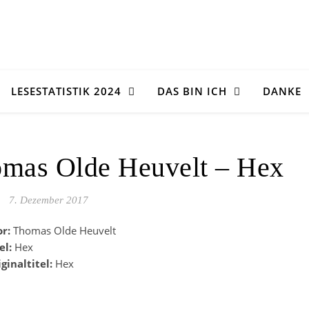
LESESTATISTIK 2024
DAS BIN ICH
DANKE
omas Olde Heuvelt – Hex
7. Dezember 2017
or:
Thomas Olde Heuvelt
el:
Hex
ginaltitel:
Hex