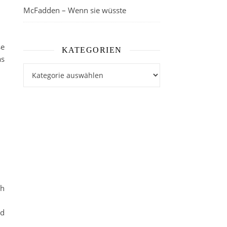
McFadden – Wenn sie wüsste
se
KATEGORIEN
as
Kategorien
ch
nd