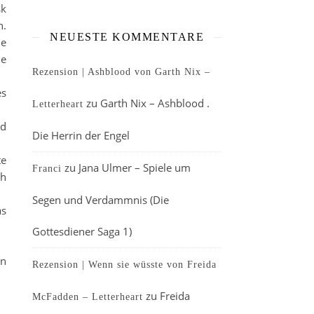
sk
n.
NEUESTE KOMMENTARE
le
le
Rezension | Ashblood von Garth Nix –
es
zu
Garth Nix – Ashblood .
Letterheart
nd
Die Herrin der Engel
te
zu
Jana Ulmer – Spiele um
Franci
ch
Segen und Verdammnis (Die
as
Gottesdiener Saga 1)
en
Rezension | Wenn sie wüsste von Freida
zu
Freida
McFadden – Letterheart