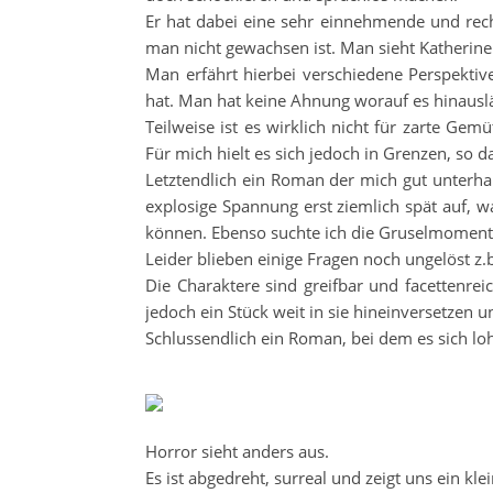
Er hat dabei eine sehr einnehmende und recht
man nicht gewachsen ist. Man sieht Katherine 
Man erfährt hierbei verschiedene Perspektiv
hat. Man hat keine Ahnung worauf es hinauslä
Teilweise ist es wirklich nicht für zarte Gemü
Für mich hielt es sich jedoch in Grenzen, so d
Letztendlich ein Roman der mich gut unterha
explosige Spannung erst ziemlich spät auf, 
können. Ebenso suchte ich die Gruselmomente
Leider blieben einige Fragen noch ungelöst z.b
Die Charaktere sind greifbar und facettenrei
jedoch ein Stück weit in sie hineinversetzen 
Schlussendlich ein Roman, bei dem es sich lohn
Horror sieht anders aus.
Es ist abgedreht, surreal und zeigt uns ein kl