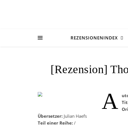
REZENSIONENINDEX
[Rezension] Th
A
ut
Tit
Ori
Übersetzer:
Julian Haefs
Teil einer Reihe:
/