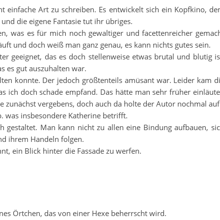
 einfache Art zu schreiben. Es entwickelt sich ein Kopfkino, d
und die eigene Fantasie tut ihr übriges.
en, was es für mich noch gewaltiger und facettenreicher gemac
uft und doch weiß man ganz genau, es kann nichts gutes sein.
ter geeignet, das es doch stellenweise etwas brutal und blutig is
as es gut auszuhalten war.
lten konnte. Der jedoch größtenteils amüsant war. Leider kam d
was ich doch schade empfand. Das hätte man sehr früher einläut
 zunächst vergebens, doch auch da holte der Autor nochmal auf
. was insbesondere Katherine betrifft.
ch gestaltet. Man kann nicht zu allen eine Bindung aufbauen, si
und ihrem Handeln folgen.
t, ein Blick hinter die Fassade zu werfen.
eines Örtchen, das von einer Hexe beherrscht wird.