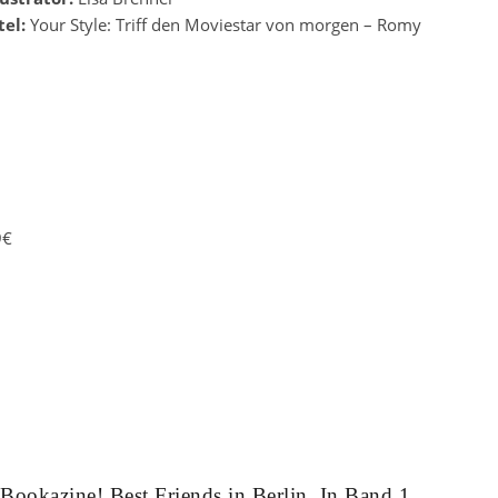
tel:
Your Style: Triff den Moviestar von morgen – Romy
9€
Bookazine! Best Friends in Berlin. In Band 1