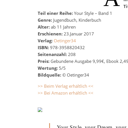
Ti
Teil einer Reihe:
Your Style – Band 1
Genre:
Jugendbuch, Kinderbuch
Alter:
ab 11 Jahren
Erschienen:
23.Januar 2017
Verlag:
Oetinger34
ISBN:
978-3958820432
Seitenanzahl:
208
Preis:
Gebundene Ausgabe 9,99€, Ebook 2,4
Wertung:
5/5
Bildquelle:
© Oetinger34
>> Beim Verlag erhältlich <<
>> Bei Amazon erhältlich <<
„Your Style, your Dream, your 