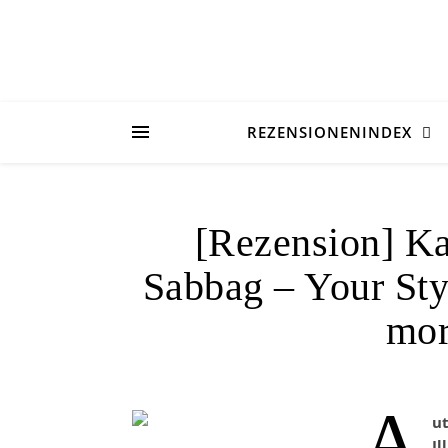
REZENSIONENINDEX
[Rezension] Ka
Sabbag – Your Sty
mor
A
u
Il