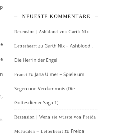
pp
NEUESTE KOMMENTARE
Rezension | Ashblood von Garth Nix –
ie
zu
Garth Nix – Ashblood .
Letterheart
ie
Die Herrin der Engel
an
zu
Jana Ulmer – Spiele um
Franci
Segen und Verdammnis (Die
n,
Gottesdiener Saga 1)
Rezension | Wenn sie wüsste von Freida
s,
zu
Freida
McFadden – Letterheart