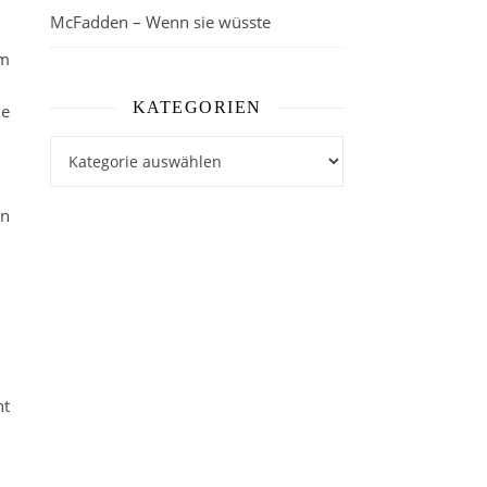
McFadden – Wenn sie wüsste
am
KATEGORIEN
ie
Kategorien
in
ht