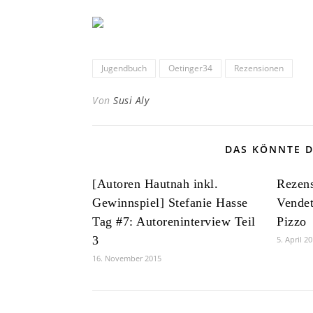
Jugendbuch
Oetinger34
Rezensionen
Von
Susi Aly
DAS KÖNNTE D
[Autoren Hautnah inkl.
Rezens
Gewinnspiel] Stefanie Hasse
Vendet
Tag #7: Autoreninterview Teil
Pizzo
3
5. April 2
16. November 2015