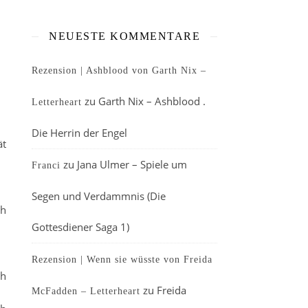
NEUESTE KOMMENTARE
Rezension | Ashblood von Garth Nix –
zu
Garth Nix – Ashblood .
Letterheart
Die Herrin der Engel
ät
zu
Jana Ulmer – Spiele um
Franci
Segen und Verdammnis (Die
ch
Gottesdiener Saga 1)
Rezension | Wenn sie wüsste von Freida
ch
zu
Freida
McFadden – Letterheart