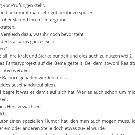
g vor Prüfungen stellt.
nheit bekommt man sehr gut bei ihr zu spüren.
über sie und ihren Hintergrund.
kraften.
m Vergleich dazu, was ihr noch bevorsteht.
rdert Casparas ganzes Sein.
hen?
 all ihre Kraft und Stärke bündelt und dies auch zu nutzen weiß.
es Fantasyprojekt auf die Beine gestellt. Bei dem sowohl Realtit
ochten werden.
die Balance gehalten werden muss.
eides auseinanderzuhalten.
d begreift was es damit auf sich hat. War es auch schon um mi
sen.
ans Herz gewachsen.
ich.
utor einen speziellen Humor hat, den man auch mögen muss. I
r ein oder anderen Stelle doch etwas zuviel wurde.