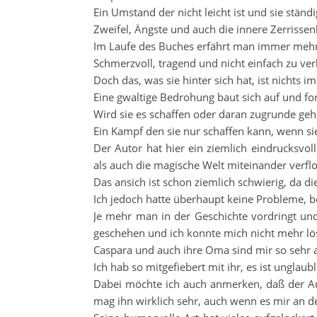
Ein Umstand der nicht leicht ist und sie ständi
Zweifel, Ängste und auch die innere Zerrisse
Im Laufe des Buches erfährt man immer mehr 
Schmerzvoll, tragend und nicht einfach zu ver
Doch das, was sie hinter sich hat, ist nichts i
Eine gwaltige Bedrohung baut sich auf und fo
Wird sie es schaffen oder daran zugrunde ge
Ein Kampf den sie nur schaffen kann, wenn sie
Der Autor hat hier ein ziemlich eindrucksvoll
als auch die magische Welt miteinander verfl
Das ansich ist schon ziemlich schwierig, da 
Ich jedoch hatte überhaupt keine Probleme, b
Je mehr man in der Geschichte vordringt un
geschehen und ich konnte mich nicht mehr lö
Caspara und auch ihre Oma sind mir so sehr 
Ich hab so mitgefiebert mit ihr, es ist unglaubl
Dabei möchte ich auch anmerken, daß der A
mag ihn wirklich sehr, auch wenn es mir an de