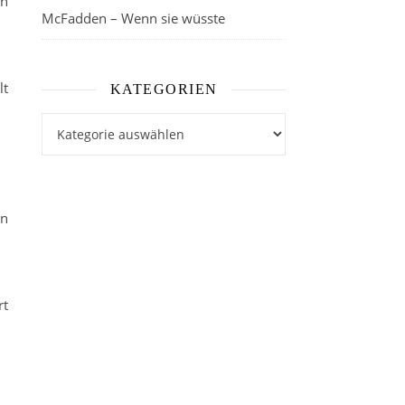
ch
McFadden – Wenn sie wüsste
lt
KATEGORIEN
Kategorien
en
rt