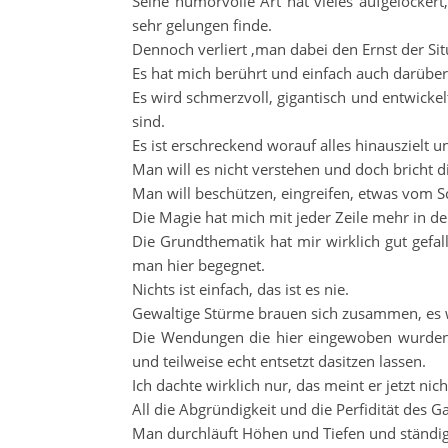
Seine humorvolle Art hat vieles aufgelocke
sehr gelungen finde.
Dennoch verliert ,man dabei den Ernst der Sit
Es hat mich berührt und einfach auch darübe
Es wird schmerzvoll, gigantisch und entwicke
sind.
Es ist erschreckend worauf alles hinauszielt 
Man will es nicht verstehen und doch bricht d
Man will beschützen, eingreifen, etwas vom 
Die Magie hat mich mit jeder Zeile mehr in d
Die Grundthematik hat mir wirklich gut gefa
man hier begegnet.
Nichts ist einfach, das ist es nie.
Gewaltige Stürme brauen sich zusammen, es wi
Die Wendungen die hier eingewoben wurden, 
und teilweise echt entsetzt dasitzen lassen.
Ich dachte wirklich nur, das meint er jetzt nich
All die Abgründigkeit und die Perfidität des 
Man durchläuft Höhen und Tiefen und ständig