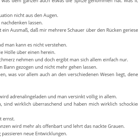
rt, was dem ganzen auch etwas die Spitze genommen hat. Was i
uation nicht aus den Augen.
r nachdenken lassen.
lt ein Ausmaß, daß mir mehrere Schauer über den Rücken geriese
und man kann es nicht verstehen.
ie Hölle über einen herein.
Schmerz nehmen und doch ergibt man sich allem einfach nur.
en Bann gezogen und nicht mehr gehen lassen.
llen, was vor allem auch an den verschiedenen Wesen liegt, den
rd adrenalingeladen und man versinkt völlig in allem.
sind wirklich überraschend und haben mich wirklich schockie
t ernst.
Ganzen wird mehr als offenbart und lehrt das nackte Grauen.
 passieren neue Entwicklungen.