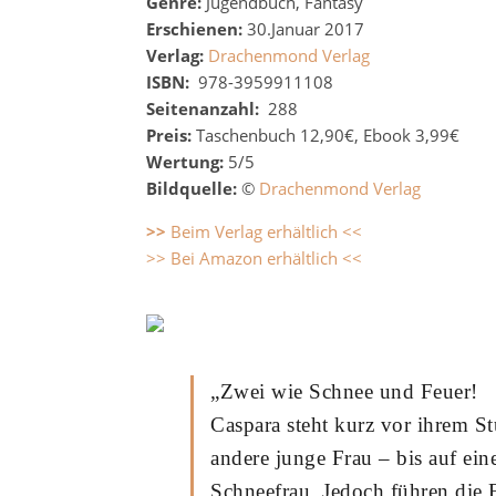
Genre:
Jugendbuch, Fantasy
Erschienen:
30.Januar 2017
Verlag:
Drachenmond Verlag
ISBN:
978-3959911108
Seitenanzahl:
288
Preis:
Taschenbuch 12,90€, Ebook 3,99€
Wertung:
5/5
Bildquelle:
©
Drachenmond Verlag
>>
Beim Verlag erhältlich <<
>> Bei Amazon erhältlich <<
„Zwei wie Schnee und Feuer!
Caspara steht kurz vor ihrem St
andere junge Frau – bis auf ein
Schneefrau. Jedoch führen die 