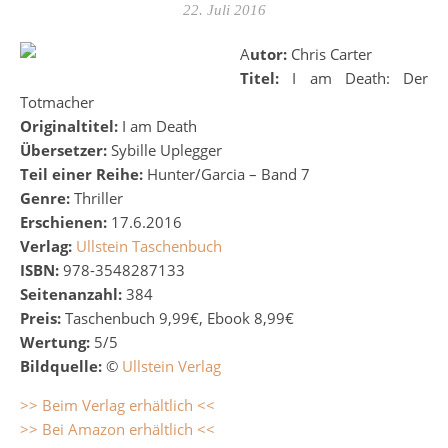
22. Juli 2016
Autor:
Chris Carter
Titel:
I am Death: Der
Totmacher
Originaltitel:
I am Death
Übersetzer:
Sybille Uplegger
Teil einer Reihe:
Hunter/Garcia – Band 7
Genre:
Thriller
Erschienen:
17.6.2016
Verlag:
Ullstein Taschenbuch
ISBN:
978-3548287133
Seitenanzahl:
384
Preis:
Taschenbuch 9,99€, Ebook 8,99€
Wertung:
5/5
Bildquelle:
©
Ullstein Verlag
>> Beim Verlag erhältlich <<
>> Bei Amazon erhältlich <<