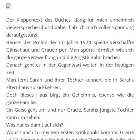
Der Klappentext des Buches klang für mich unheimlich
vielversprechend und daher hab ich mich voller Spannung
daraufgestürzt.
Bereits der Prolog der im Jahre 1924 spielte verschaffte
Gänsehaut und Grauen pur. Man spürte förmlich wie sich
die ganze Verzweiflung und die Ängste Bahn brachen
Danach geht es in der Gegenwart weiter, in der heutigen
Zeit.
Man lernt Sarah und ihrer Töchter kennen, die in Sarahs
Elternhaus zurückkehren.
Doch dieses Haus birgt ein Geheimnis, ebenso wie die
ganze Familie.
Ein Geist geht um und nur Gracie, Sarahs jüngste Tochter
kann ihn sehen.
Was hat es damit auf sich?
Wo ich auch zu meinem ersten Kritikpunkt komme. Gracie
ist 12, jedoch hatte ich bei ihr oft den Eindruck als wäre sie