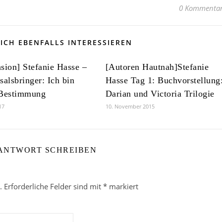
0 Kommenta
ICH EBENFALLS INTERESSIEREN
sion] Stefanie Hasse –
[Autoren Hautnah]Stefanie
salsbringer: Ich bin
Hasse Tag 1: Buchvorstellung
 Bestimmung
Darian und Victoria Trilogie
17
10. November 2015
 ANTWORT SCHREIBEN
.
Erforderliche Felder sind mit
*
markiert