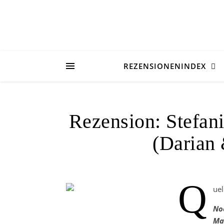
REZENSIONENINDEX
Rezension: Stefan
(Darian 
Q
uel
No
Ma